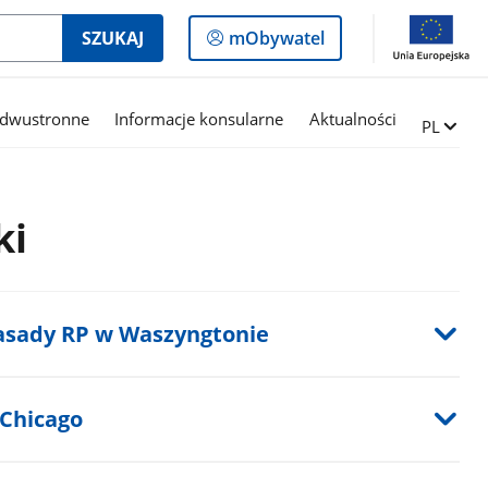
Logowanie
SZUKAJ
mObywatel
do
panelu
 dwustronne
Informacje konsularne
Aktualności
Zmień ję
PL
ki
asady RP w Waszyngtonie
 Chicago