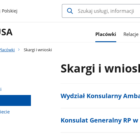
 Polskiej
USA
Placówki
Relacje
Placówki
Skargi i wnioski
Skargi i wnios
i
Wydział Konsularny Amb
iecie
Konsulat Generalny RP w