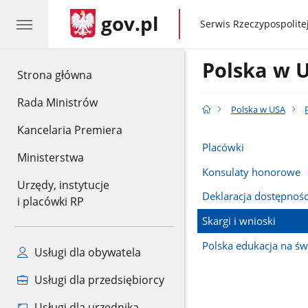
gov.pl
gov.pl
Serwis Rzeczypospolitej
Polska w 
gov.pl
Strona główna
Rada Ministrów
Polska w USA
Kancelaria Premiera
Placówki
Ministerstwa
Konsulaty honorowe
Urzędy, instytucje
Deklaracja dostępnośc
i placówki RP
Skargi i wnioski
Polska edukacja na św
Usługi dla obywatela
Usługi dla przedsiębiorcy
Usługi dla urzędnika