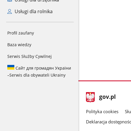
Usługi dla rolnika
Profil zaufany
Baza wiedzy
Serwis Służby Cywilnej
Сайт для громадян України
–
Serwis dla obywateli Ukrainy
stopka
Strona
gov.pl
gov.pl
główna
gov.pl
Polityka cookies
Sł
Deklaracja dostępnośc