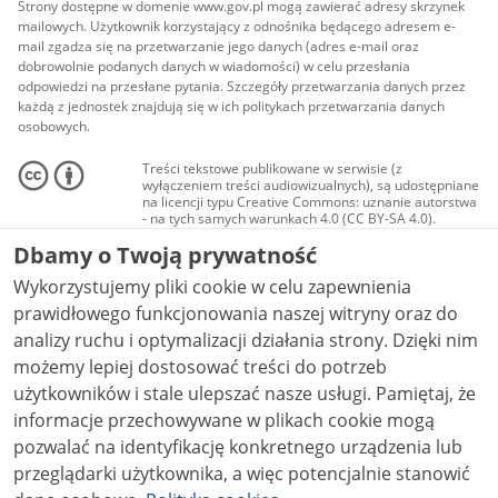
Strony dostępne w domenie www.gov.pl mogą zawierać adresy skrzynek
mailowych. Użytkownik korzystający z odnośnika będącego adresem e-
mail zgadza się na przetwarzanie jego danych (adres e-mail oraz
dobrowolnie podanych danych w wiadomości) w celu przesłania
odpowiedzi na przesłane pytania. Szczegóły przetwarzania danych przez
każdą z jednostek znajdują się w ich politykach przetwarzania danych
osobowych.
Treści tekstowe publikowane w serwisie (z
wyłączeniem treści audiowizualnych), są udostępniane
na licencji typu Creative Commons: uznanie autorstwa
- na tych samych warunkach 4.0 (CC BY-SA 4.0).
Materiały audiowizualne, w tym zdjęcia, materiały
Dbamy o Twoją prywatność
audio i wideo, są udostępniane na licencji typu
Creative Commons: uznanie autorstwa użycie
Wykorzystujemy pliki cookie w celu zapewnienia
niekomercyjne - bez utworów zależnych 4.0 (CC BY-
NC-ND 4.0), o ile nie jest to stwierdzone inaczej.
prawidłowego funkcjonowania naszej witryny oraz do
analizy ruchu i optymalizacji działania strony. Dzięki nim
możemy lepiej dostosować treści do potrzeb
użytkowników i stale ulepszać nasze usługi. Pamiętaj, że
informacje przechowywane w plikach cookie mogą
pozwalać na identyfikację konkretnego urządzenia lub
przeglądarki użytkownika, a więc potencjalnie stanowić