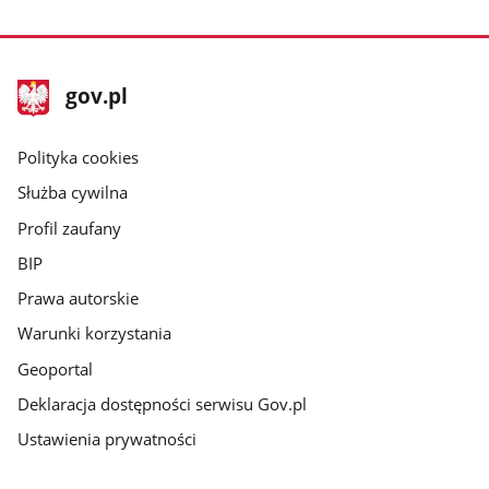
stopka
Strona
gov.pl
gov.pl
główna
gov.pl
Polityka cookies
Służba cywilna
Profil zaufany
BIP
Prawa autorskie
Warunki korzystania
Geoportal
Deklaracja dostępności serwisu Gov.pl
Ustawienia prywatności