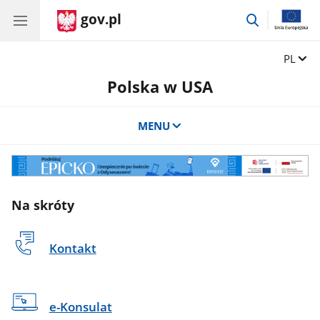
gov.pl
przejdź
do
wyszukiwar
Zmień 
PL
Polska w USA
MENU
Odyseusz
Na skróty
Kontakt
e-Konsulat