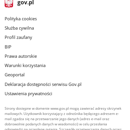
stopka
Strona
gov.pl
gov.pl
główna
gov.pl
Polityka cookies
Służba cywilna
Profil zaufany
BIP
Prawa autorskie
Warunki korzystania
Geoportal
Deklaracja dostępności serwisu Gov.pl
Ustawienia prywatności
Strony dostępne w domenie www.gov.pl mogą zawierać adresy skrzynek
mailowych. Użytkownik korzystający z odnośnika będącego adresem e-
mail zgadza się na przetwarzanie jego danych (adres e-mail oraz
dobrowolnie podanych danych w wiadomości) w celu przesłania
odpowiedzi na przesłane pytania. Szczegóły przetwarzania danych przez