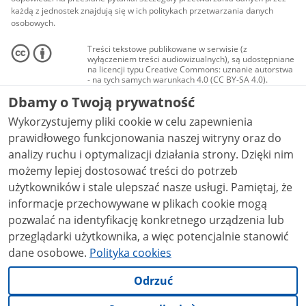
każdą z jednostek znajdują się w ich politykach przetwarzania danych
osobowych.
Treści tekstowe publikowane w serwisie (z
wyłączeniem treści audiowizualnych), są udostępniane
na licencji typu Creative Commons: uznanie autorstwa
- na tych samych warunkach 4.0 (CC BY-SA 4.0).
Materiały audiowizualne, w tym zdjęcia, materiały
Dbamy o Twoją prywatność
audio i wideo, są udostępniane na licencji typu
Creative Commons: uznanie autorstwa użycie
Wykorzystujemy pliki cookie w celu zapewnienia
niekomercyjne - bez utworów zależnych 4.0 (CC BY-
NC-ND 4.0), o ile nie jest to stwierdzone inaczej.
prawidłowego funkcjonowania naszej witryny oraz do
analizy ruchu i optymalizacji działania strony. Dzięki nim
możemy lepiej dostosować treści do potrzeb
użytkowników i stale ulepszać nasze usługi. Pamiętaj, że
informacje przechowywane w plikach cookie mogą
pozwalać na identyfikację konkretnego urządzenia lub
przeglądarki użytkownika, a więc potencjalnie stanowić
dane osobowe.
Polityka cookies
Odrzuć