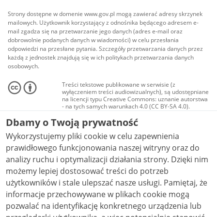
Strony dostępne w domenie www.gov.pl mogą zawierać adresy skrzynek
mailowych. Użytkownik korzystający z odnośnika będącego adresem e-
mail zgadza się na przetwarzanie jego danych (adres e-mail oraz
dobrowolnie podanych danych w wiadomości) w celu przesłania
odpowiedzi na przesłane pytania. Szczegóły przetwarzania danych przez
każdą z jednostek znajdują się w ich politykach przetwarzania danych
osobowych.
Treści tekstowe publikowane w serwisie (z
wyłączeniem treści audiowizualnych), są udostępniane
na licencji typu Creative Commons: uznanie autorstwa
- na tych samych warunkach 4.0 (CC BY-SA 4.0).
Materiały audiowizualne, w tym zdjęcia, materiały
Dbamy o Twoją prywatność
audio i wideo, są udostępniane na licencji typu
Creative Commons: uznanie autorstwa użycie
Wykorzystujemy pliki cookie w celu zapewnienia
niekomercyjne - bez utworów zależnych 4.0 (CC BY-
NC-ND 4.0), o ile nie jest to stwierdzone inaczej.
prawidłowego funkcjonowania naszej witryny oraz do
analizy ruchu i optymalizacji działania strony. Dzięki nim
możemy lepiej dostosować treści do potrzeb
użytkowników i stale ulepszać nasze usługi. Pamiętaj, że
informacje przechowywane w plikach cookie mogą
pozwalać na identyfikację konkretnego urządzenia lub