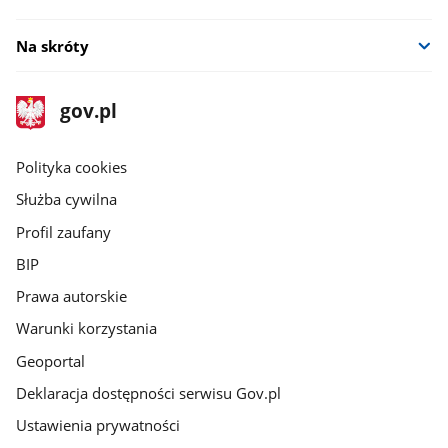
Na skróty
stopka
Strona
gov.pl
gov.pl
główna
gov.pl
Polityka cookies
Służba cywilna
Profil zaufany
BIP
Prawa autorskie
Warunki korzystania
Geoportal
Deklaracja dostępności serwisu Gov.pl
Ustawienia prywatności