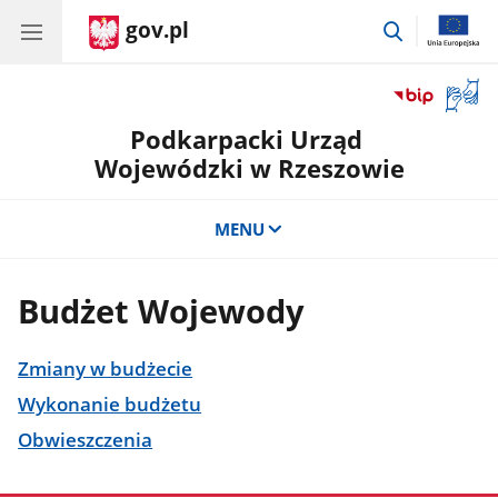
gov.pl
przejdź
do
wyszukiwar
Otwór
okno
Podkarpacki Urząd
z
tłuma
Wojewódzki w Rzeszowie
języka
migow
MENU
Budżet Wojewody
Zmiany w budżecie
Wykonanie budżetu
Obwieszczenia