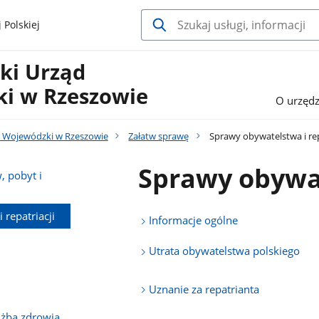
 Polskiej
ki Urząd
i w Rzeszowie
O urzędz
 Wojewódzki w Rzeszowie
Załatw sprawę
Sprawy obywatelstwa i rep
Sprawy obywat
 pobyt i
repatriacji
Informacje ogólne
Utrata obywatelstwa polskiego
Uznanie za repatrianta
użba zdrowia