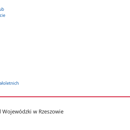
ub
cie
łoletnich
d Wojewódzki w Rzeszowie