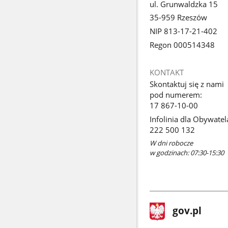
ul. Grunwaldzka 15
35-959 Rzeszów
NIP 813-17-21-402
Regon 000514348
KONTAKT
Skontaktuj się z nami
pod numerem:
17 867-10-00
Infolinia dla Obywatel
222 500 132
W dni robocze
w godzinach: 07:30-15:30
stopka
Strona
gov.pl
gov.pl
główna