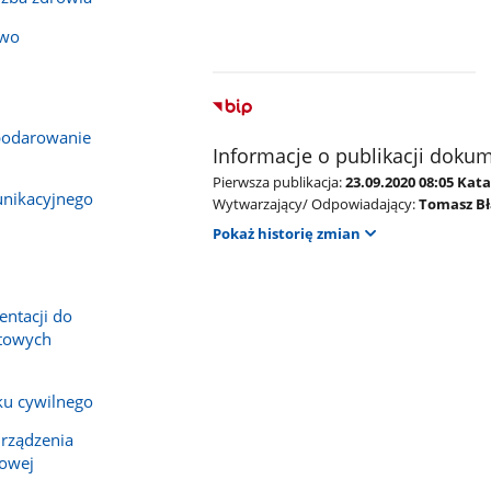
two
podarowanie
Informacje o publikacji doku
Pierwsza publikacja:
23.09.2020 08:05 Ka
nikacyjnego
Wytwarzający/ Odpowiadający:
Tomasz Bł
Pokaż historię zmian
ntacji do
ntowych
ku cywilnego
urządzenia
kowej