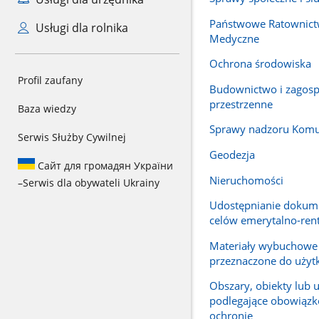
Państwowe Ratownic
Usługi dla rolnika
Medyczne
Ochrona środowiska
Profil zaufany
Budownictwo i zagos
przestrzenne
Baza wiedzy
Sprawy nadzoru Komu
Serwis Służby Cywilnej
Geodezja
Сайт для громадян України
Nieruchomości
–
Serwis dla obywateli Ukrainy
Udostępnianie dokume
celów emerytalno-re
Materiały wybuchowe
przeznaczone do użyt
Obszary, obiekty lub 
podlegające obowiąz
ochronie