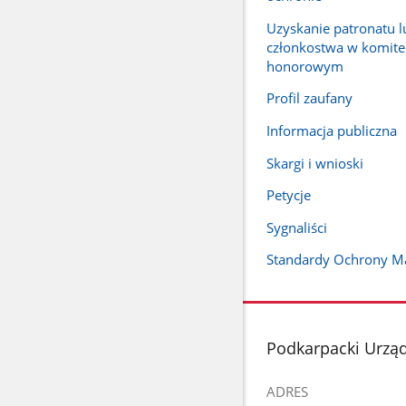
Uzyskanie patronatu l
członkostwa w komite
honorowym
Profil zaufany
Informacja publiczna
Skargi i wnioski
Petycje
Sygnaliści
Standardy Ochrony Ma
stopka
Podkarpacki Urzą
ADRES