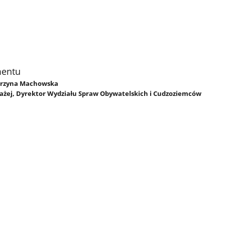
mentu
tarzyna Machowska
ażej, Dyrektor Wydziału Spraw Obywatelskich i Cudzoziemców