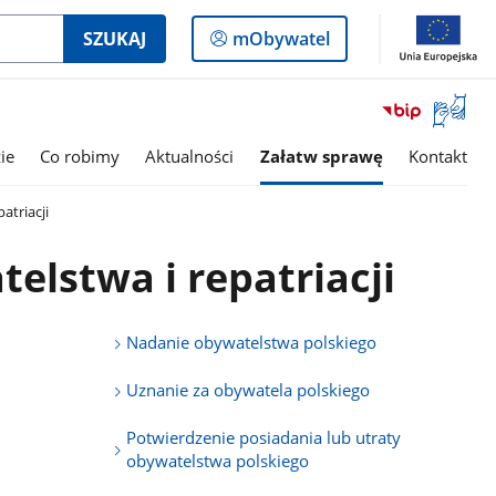
Logowanie
SZUKAJ
mObywatel
do
panelu
Otwórz
okno
z
ie
Co robimy
Aktualności
Załatw sprawę
Kontakt
tłumac
języka
atriacji
migowe
elstwa i repatriacji
Nadanie obywatelstwa polskiego
Uznanie za obywatela polskiego
Potwierdzenie posiadania lub utraty
obywatelstwa polskiego