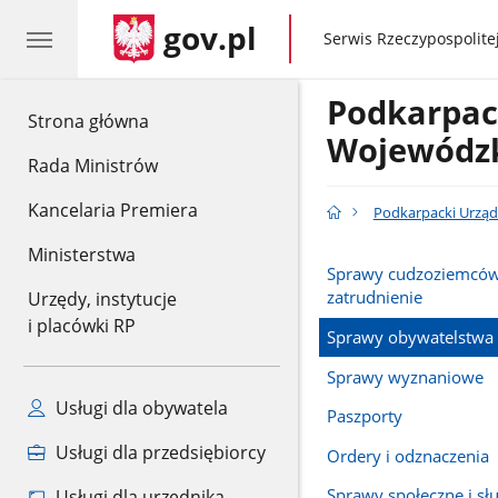
gov.pl
gov.pl
Serwis Rzeczypospolitej
Podkarpac
gov.pl
Strona główna
Wojewódzk
Rada Ministrów
Kancelaria Premiera
Podkarpacki Urząd
Ministerstwa
Sprawy cudzoziemców,
zatrudnienie
Urzędy, instytucje
i placówki RP
Sprawy obywatelstwa i 
Sprawy wyznaniowe
Usługi dla obywatela
Paszporty
Usługi dla przedsiębiorcy
Ordery i odznaczenia
Sprawy społeczne i sł
Usługi dla urzędnika