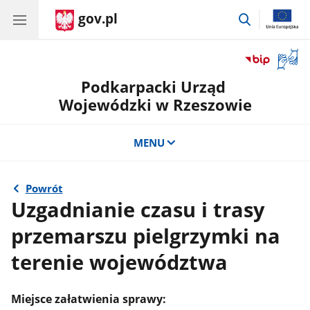
gov.pl
przejdź
do
wyszukiwar
Otwór
okno
Podkarpacki Urząd
z
tłuma
Wojewódzki w Rzeszowie
języka
migow
MENU
Powrót
Uzgadnianie czasu i trasy
przemarszu pielgrzymki na
terenie województwa
Miejsce załatwienia sprawy: