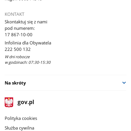
KONTAKT
Skontaktuj się z nami
pod numerem:
17 867-10-00
Infolinia dla Obywatela
222 500 132
W dni robocze
w godzinach: 07:30-15:30
Na skróty
stopka
Strona
gov.pl
gov.pl
główna
gov.pl
Polityka cookies
Służba cywilna