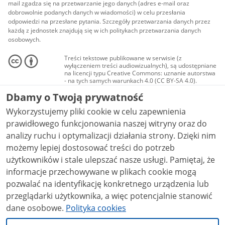
mail zgadza się na przetwarzanie jego danych (adres e-mail oraz
dobrowolnie podanych danych w wiadomości) w celu przesłania
odpowiedzi na przesłane pytania. Szczegóły przetwarzania danych przez
każdą z jednostek znajdują się w ich politykach przetwarzania danych
osobowych.
Treści tekstowe publikowane w serwisie (z
wyłączeniem treści audiowizualnych), są udostępniane
na licencji typu Creative Commons: uznanie autorstwa
- na tych samych warunkach 4.0 (CC BY-SA 4.0).
Materiały audiowizualne, w tym zdjęcia, materiały
Dbamy o Twoją prywatność
audio i wideo, są udostępniane na licencji typu
Creative Commons: uznanie autorstwa użycie
Wykorzystujemy pliki cookie w celu zapewnienia
niekomercyjne - bez utworów zależnych 4.0 (CC BY-
NC-ND 4.0), o ile nie jest to stwierdzone inaczej.
prawidłowego funkcjonowania naszej witryny oraz do
analizy ruchu i optymalizacji działania strony. Dzięki nim
możemy lepiej dostosować treści do potrzeb
użytkowników i stale ulepszać nasze usługi. Pamiętaj, że
informacje przechowywane w plikach cookie mogą
pozwalać na identyfikację konkretnego urządzenia lub
przeglądarki użytkownika, a więc potencjalnie stanowić
dane osobowe.
Polityka cookies