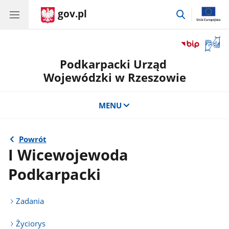
gov.pl
przejdź
do
wyszukiwar
Otwór
okno
Podkarpacki Urząd
z
tłuma
Wojewódzki w Rzeszowie
języka
migow
MENU
Powrót
I Wicewojewoda
Podkarpacki
Zadania
Życiorys