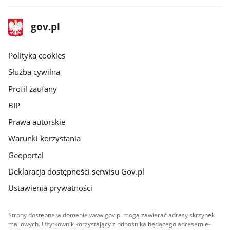
stopka
Strona
gov.pl
gov.pl
główna
gov.pl
Polityka cookies
Służba cywilna
Profil zaufany
BIP
Prawa autorskie
Warunki korzystania
Geoportal
Deklaracja dostępności serwisu Gov.pl
Ustawienia prywatności
Strony dostępne w domenie www.gov.pl mogą zawierać adresy skrzynek
mailowych. Użytkownik korzystający z odnośnika będącego adresem e-