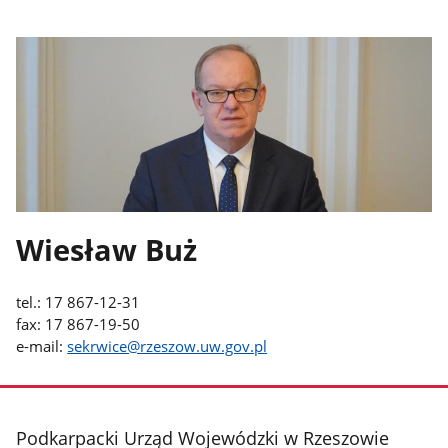
Wiesław Buż
tel.: 17 867-12-31
fax: 17 867-19-50
e-mail:
sekrwice@rzeszow.uw.gov.pl
stopka
Podkarpacki Urząd Wojewódzki w Rzeszowie