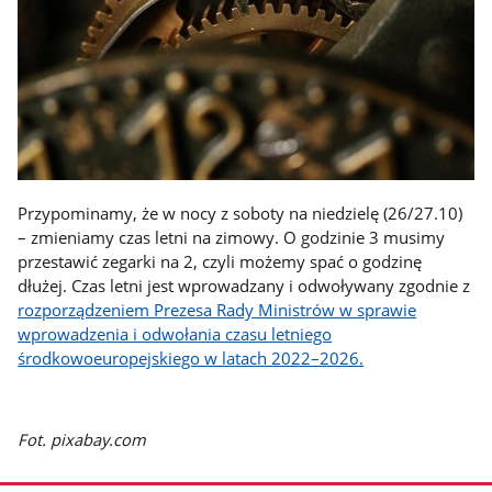
Przypominamy, że w nocy z soboty na niedzielę (26/27.10)
– zmieniamy czas letni na zimowy. O godzinie 3 musimy
przestawić zegarki na 2, czyli możemy spać o godzinę
dłużej. Czas letni jest wprowadzany i odwoływany zgodnie z
rozporządzeniem Prezesa Rady Ministrów w sprawie
wprowadzenia i odwołania czasu letniego
środkowoeuropejskiego w latach 2022–2026.
Fot. pixabay.com