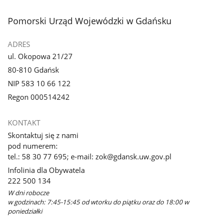
stopka
Pomorski Urząd Wojewódzki w Gdańsku
ADRES
ul. Okopowa 21/27
80-810 Gdańsk
NIP 583 10 66 122
Regon 000514242
KONTAKT
Skontaktuj się z nami
pod numerem:
tel.: 58 30 77 695; e-mail: zok@gdansk.uw.gov.pl
Infolinia dla Obywatela
222 500 134
W dni robocze
w godzinach: 7:45-15:45 od wtorku do piątku oraz do 18:00 w
poniedziałki