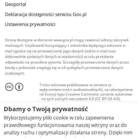
Geoportal
Deklaracja dostępności serwisu Gov.pl
Ustawienia prywatności
Strony dostępne w domenie www.gov.pl mogą zawierać adresy skrzynek
mailowych. Użytkownik korzystający z odnośnika będącego adresem e-
mail zgadza się na przetwarzanie jego danych (adres e-mail oraz
dobrowolnie podanych danych w wiadomości) w celu przesłania
odpowiedzi na przesłane pytania. Szczegóły przetwarzania danych przez
każdą z jednostek znajdują się w ich politykach przetwarzania danych
osobowych.
Treści tekstowe publikowane w serwisie (z
wyłączeniem treści audiowizualnych), są udostępniane
na licencji typu Creative Commons: uznanie autorstwa
- na tych samych warunkach 4.0 (CC BY-SA 4.0).
Materiały audiowizualne, w tym zdjęcia, materiały
Dbamy o Twoją prywatność
audio i wideo, są udostępniane na licencji typu
Creative Commons: uznanie autorstwa użycie
Wykorzystujemy pliki cookie w celu zapewnienia
niekomercyjne - bez utworów zależnych 4.0 (CC BY-
NC-ND 4.0), o ile nie jest to stwierdzone inaczej.
prawidłowego funkcjonowania naszej witryny oraz do
analizy ruchu i optymalizacji działania strony. Dzięki nim