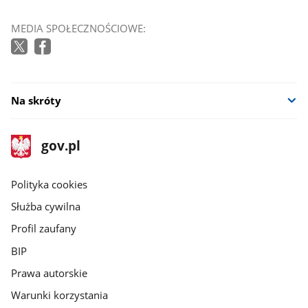
MEDIA SPOŁECZNOŚCIOWE:
Na skróty
stopka
Strona
gov.pl
gov.pl
główna
gov.pl
Polityka cookies
Służba cywilna
Profil zaufany
BIP
Prawa autorskie
Warunki korzystania