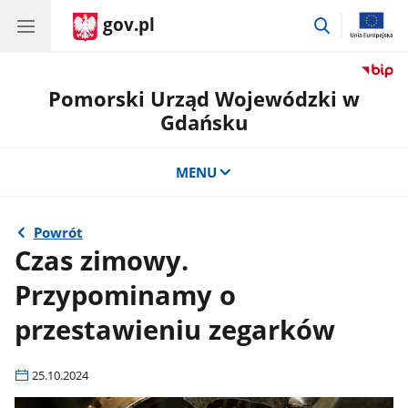
gov.pl
przejdź
do
wyszukiwar
Pomorski Urząd Wojewódzki w
Gdańsku
MENU
Powrót
Czas zimowy.
Przypominamy o
przestawieniu zegarków
25.10.2024