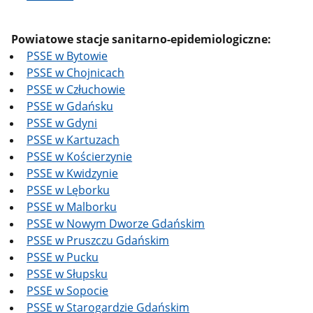
Powiatowe stacje sanitarno-epidemiologiczne:
PSSE w Bytowie
PSSE w Chojnicach
PSSE w Człuchowie
PSSE w Gdańsku
PSSE w Gdyni
PSSE w Kartuzach
PSSE w Kościerzynie
PSSE w Kwidzynie
PSSE w Lęborku
PSSE w Malborku
PSSE w Nowym Dworze Gdańskim
PSSE w Pruszczu Gdańskim
PSSE w Pucku
PSSE w Słupsku
PSSE w Sopocie
PSSE w Starogardzie Gdańskim