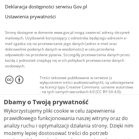
Deklaracja dostępności serwisu Gov.pl
Ustawienia prywatności
Strony dostępne w domenie www.gov.pl mogą zawierać adresy skrzynek
mailowych. Użytkownik korzystający z odnośnika będącego adresem e-
mail zgadza się na przetwarzanie jego danych (adres e-mail oraz
dobrowolnie podanych danych w wiadomości) w celu przesłania
odpowiedzi na przesłane pytania. Szczegóły przetwarzania danych przez
każdą z jednostek znajdują się w ich politykach przetwarzania danych
osobowych.
Treści tekstowe publikowane w serwisie (z
wyłączeniem treści audiowizualnych), są udostępniane
na licencji typu Creative Commons: uznanie autorstwa
- na tych samych warunkach 4.0 (CC BY-SA 4.0).
Materiały audiowizualne, w tym zdjęcia, materiały
Dbamy o Twoją prywatność
audio i wideo, są udostępniane na licencji typu
Creative Commons: uznanie autorstwa użycie
Wykorzystujemy pliki cookie w celu zapewnienia
niekomercyjne - bez utworów zależnych 4.0 (CC BY-
NC-ND 4.0), o ile nie jest to stwierdzone inaczej.
prawidłowego funkcjonowania naszej witryny oraz do
analizy ruchu i optymalizacji działania strony. Dzięki nim
możemy lepiej dostosować treści do potrzeb