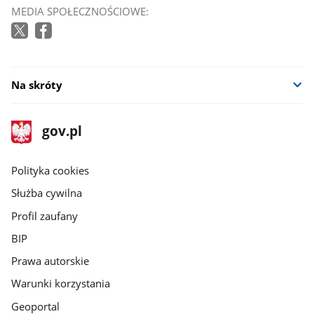
MEDIA SPOŁECZNOŚCIOWE:
Na skróty
stopka
Strona
gov.pl
gov.pl
główna
gov.pl
Polityka cookies
Służba cywilna
Profil zaufany
BIP
Prawa autorskie
Warunki korzystania
Geoportal