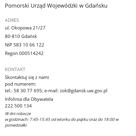
stopka
Pomorski Urząd Wojewódzki w Gdańsku
ADRES
ul. Okopowa 21/27
80-810 Gdańsk
NIP 583 10 66 122
Regon 000514242
KONTAKT
Skontaktuj się z nami
pod numerem:
tel.: 58 30 77 695; e-mail: zok@gdansk.uw.gov.pl
Infolinia dla Obywatela
222 500 134
W dni robocze
w godzinach: 7:45-15:45 od wtorku do piątku oraz do 18:00 w
poniedziałki