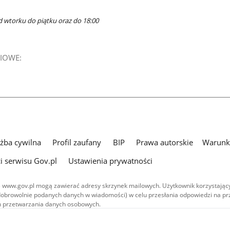
d wtorku do piątku oraz do 18:00
IOWE:
użba cywilna
Profil zaufany
BIP
Prawa autorskie
Warunki
i serwisu Gov.pl
Ustawienia prywatności
 www.gov.pl mogą zawierać adresy skrzynek mailowych. Użytkownik korzystający
dobrowolnie podanych danych w wiadomości) w celu przesłania odpowiedzi na prz
ach przetwarzania danych osobowych.
we publikowane w serwisie (z wyłączeniem treści audiowizualnych), są