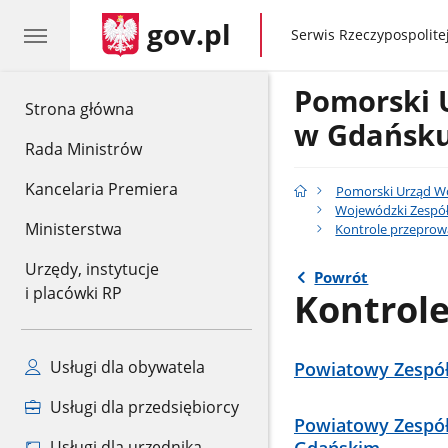
gov.pl
gov.pl
Serwis Rzeczypospolitej
Pomorski 
gov.pl
Strona główna
w Gdańsk
Rada Ministrów
Kancelaria Premiera
Pomorski Urząd W
Wojewódzki Zespó
Ministerstwa
Kontrole przeprow
Urzędy, instytucje
Powrót
i placówki RP
Kontrole
Usługi dla obywatela
Powiatowy Zespół
Usługi dla przedsiębiorcy
Powiatowy Zespół
Usługi dla urzędnika