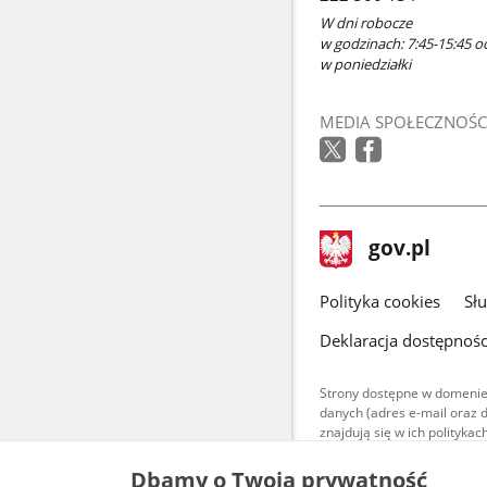
W dni robocze
w godzinach: 7:45-15:45 o
w poniedziałki
MEDIA SPOŁECZNOŚC
stopka
Strona
gov.pl
gov.pl
główna
gov.pl
Polityka cookies
Sł
Deklaracja dostępnośc
Strony dostępne w domenie
danych (adres e-mail oraz 
znajdują się w ich polityk
Treści teksto
Dbamy o Twoją prywatność