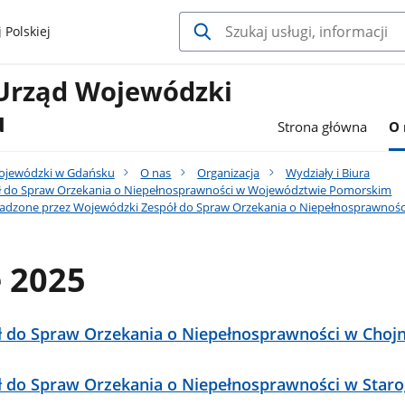
 Polskiej
Urząd Wojewódzki
u
Strona główna
O 
ojewódzki w Gdańsku
O nas
Organizacja
Wydziały i Biura
ł do Spraw Orzekania o Niepełnosprawności w Województwie Pomorskim
adzone przez Wojewódzki Zespół do Spraw Orzekania o Niepełnosprawnośc
 2025
 do Spraw Orzekania o Niepełnosprawności w Chojn
 do Spraw Orzekania o Niepełnosprawności w Staro