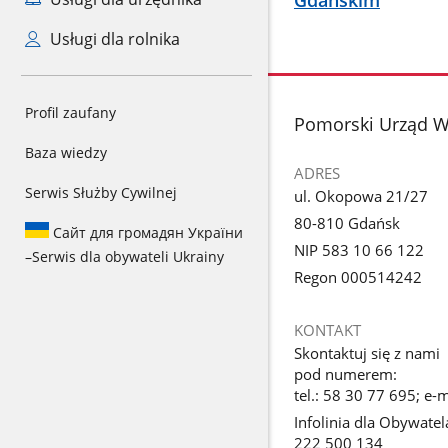
Gdańskim
Usługi dla rolnika
Profil zaufany
stopka
Pomorski Urząd 
Baza wiedzy
ADRES
Serwis Służby Cywilnej
ul. Okopowa 21/27
80-810 Gdańsk
Сайт для громадян України
NIP 583 10 66 122
–
Serwis dla obywateli Ukrainy
Regon 000514242
KONTAKT
Skontaktuj się z nami
pod numerem:
tel.: 58 30 77 695; e
Infolinia dla Obywatel
222 500 134