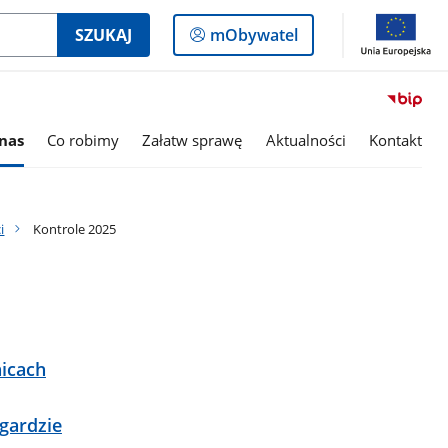
Logowanie
SZUKAJ
mObywatel
do
panelu
nas
Co robimy
Załatw sprawę
Aktualności
Kontakt
i
Kontrole 2025
icach
gardzie