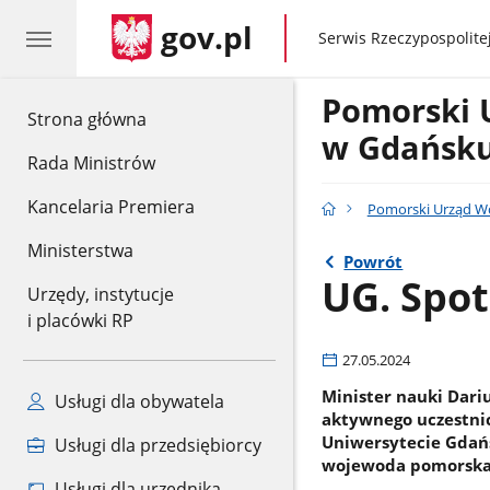
gov.pl
gov.pl
Serwis Rzeczypospolitej
Pomorski 
gov.pl
Strona główna
w Gdańsk
Rada Ministrów
Kancelaria Premiera
Pomorski Urząd W
Ministerstwa
Powrót
UG. Spot
Urzędy, instytucje
i placówki RP
27.05.2024
Minister nauki Dari
Usługi dla obywatela
aktywnego uczestnic
Uniwersytecie Gdańs
Usługi dla przedsiębiorcy
wojewoda pomorska 
Usługi dla urzędnika