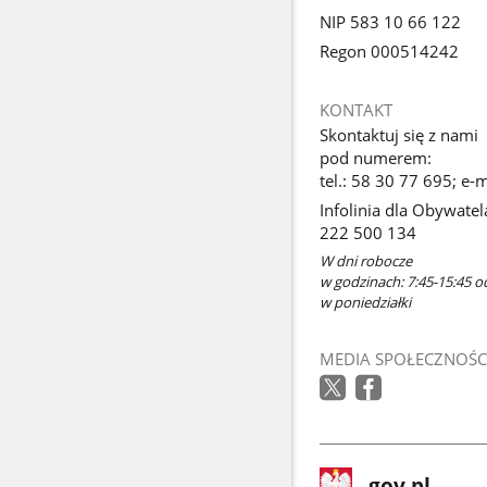
NIP 583 10 66 122
Regon 000514242
KONTAKT
Skontaktuj się z nami
pod numerem:
tel.: 58 30 77 695; e
Infolinia dla Obywatel
222 500 134
W dni robocze
w godzinach: 7:45-15:45 o
w poniedziałki
MEDIA SPOŁECZNOŚC
stopka
Strona
gov.pl