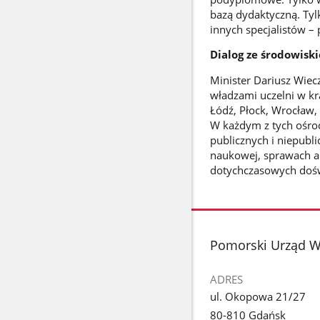
bazą dydaktyczną. Tyl
innych specjalistów – 
Dialog ze środowis
Minister Dariusz Wiec
władzami uczelni w kra
Łódź, Płock, Wrocław, 
W każdym z tych ośrod
publicznych i niepubli
naukowej, sprawach a
dotychczasowych dośw
stopka
Pomorski Urząd 
ADRES
ul. Okopowa 21/27
80-810 Gdańsk