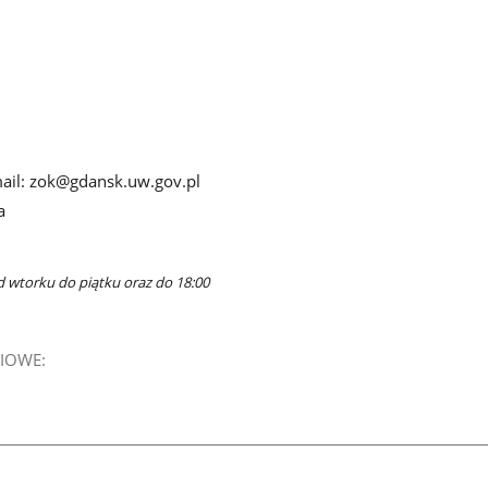
-mail: zok@gdansk.uw.gov.pl
a
d wtorku do piątku oraz do 18:00
IOWE: