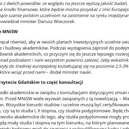
 z dwóch powodów: ze względu na jeszcze wyższą jakość badań, 
 środki finansowe, które będzie można pozyskać z Unii Europejsk
ające szanse polskim uczelniom na zaistnienie na rynku międzyn
powiedział minister Dariusz Wieczorek.
 z MNiSW
chęcał również, aby w swoich planach inwestycyjnych uczelnie uw
e i budowy akademików. Podczas wystąpienia zaprosił do pode
odowisk akademickich, co przyczyni się do jeszcze lepszego rozwo
onad podziałami i nam wszystkim powinno zależeć, żeby wskaźnik
ły do średniej europejskiej kształtującej się na poziomie 2,5-3%
 które wciąż przed nami
– dodał minister nauki.
sytecie Gdańskim to część konsultacji
rodki akademickie w związku z konsultacjami dotyczącymi zmian 
ym. Przed MNiSW wiele wyzwań związanych z tą nowelizacją. – M
an. Wszystkie kierunki studiów i uczelnie muszą być certyfikowan
 czy są to studia I, II stopnia, czy studnia podyplomowe. Będę ch
dowisko akademickie do tego, aby studia podyplomowe mogły pr
będą miały studia I stopnia na tym kierunku, na którym planowane
tedy będziemy mieli do czynienia z wykwalifikowaną kadrą i o