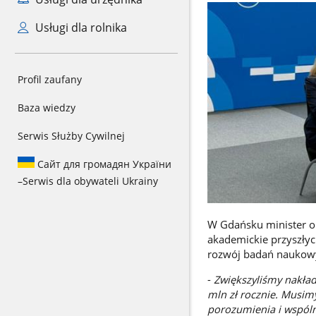
Usługi dla rolnika
Profil zaufany
Baza wiedzy
Serwis Służby Cywilnej
Сайт для громадян України
–
Serwis dla obywateli Ukrainy
W Gdańsku minister o
akademickie przyszłyc
rozwój badań naukowy
-
Zwiększyliśmy nakła
mln zł rocznie. Musim
porozumienia i wspóln