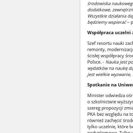
środowiska naukowego
dodatkowe, zewnętrzne
Wszystkie działania d
będziemy wspierać
– 
Współpraca uczelni
Szef resortu nauki za
remonty, modernizacj
ścisłej współpracy śr
Polsce. -
Nauka jest p
wydatków na naukę dąży
jest wielkie wyzwanie,
Spotkanie na Uniwer
Minister odwiedza oś
o szkolnictwie wyższ
szereg propozycji zmi
PKA bez względu na to,
również zachęcić śro
tylko uczelnie, które 
podyplomowe. Tylko w