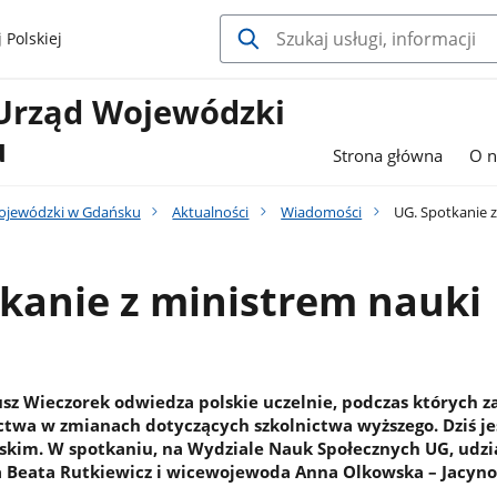
 Polskiej
Urząd Wojewódzki
u
Strona główna
O n
ojewódzki w Gdańsku
Aktualności
Wiadomości
UG. Spotkanie z
kanie z ministrem nauki
usz Wieczorek odwiedza polskie uczelnie, podczas których z
twa w zmianach dotyczących szkolnictwa wyższego. Dziś je
kim. W spotkaniu, na Wydziale Nauk Społecznych UG, udzia
Beata Rutkiewicz i wicewojewoda Anna Olkowska – Jacyno