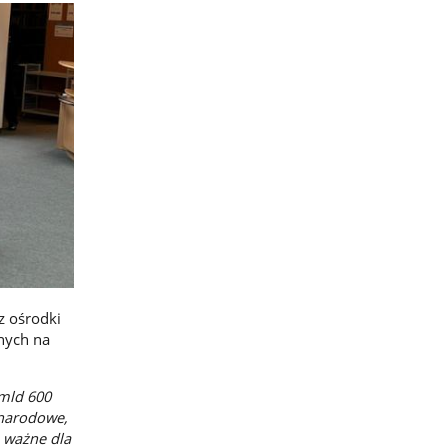
z ośrodki
nych na
mld 600
ynarodowe,
o ważne dla