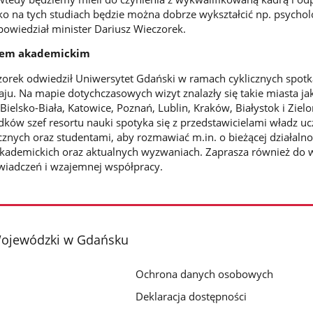
ko na tych studiach będzie można dobrze wykształcić np. psychol
powiedział minister Dariusz Wieczorek.
kiem akademickim
zorek odwiedził Uniwersytet Gdański w ramach cyklicznych spotk
ju. Na mapie dotychczasowych wizyt znalazły się takie miasta jak
Bielsko-Biała, Katowice, Poznań, Lublin, Kraków, Białystok i Ziel
ków szef resortu nauki spotyka się z przedstawicielami władz uc
cznych oraz studentami, aby rozmawiać m.in. o bieżącej działalno
kademickich oraz aktualnych wyzwaniach. Zaprasza również do
iadczeń i wzajemnej współpracy.
Wojewódzki w Gdańsku
Ochrona danych osobowych
Deklaracja dostępności