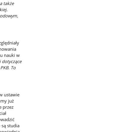
a także
iej.
arodowym,
zględniały
jmowania
ju nauki w
i dotyczące
 PKB. To
w ustawie
amy już
e przez
ciał
owadzić
 są studia
dpowiednią