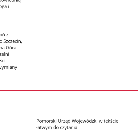
oga i
ań z
: Szczecin,
ona Góra.
zelni
ści
 wymiany
Pomorski Urząd Wojewódzki w tekście
łatwym do czytania