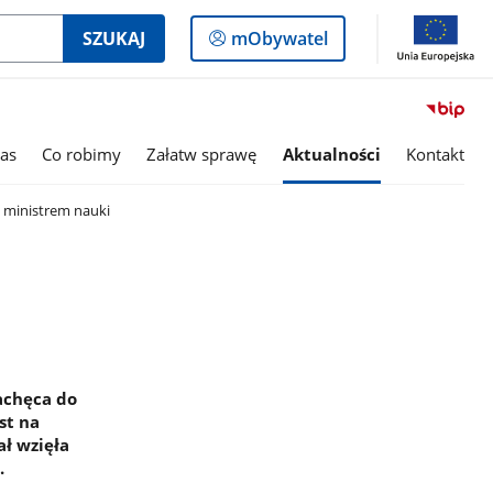
Logowanie
SZUKAJ
mObywatel
do
panelu
as
Co robimy
Załatw sprawę
Aktualności
Kontakt
 ministrem nauki
achęca do
st na
ł wzięła
.