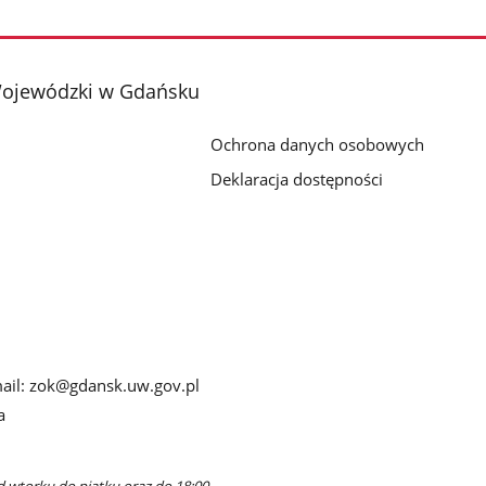
Wojewódzki w Gdańsku
Ochrona danych osobowych
Deklaracja dostępności
-mail: zok@gdansk.uw.gov.pl
a
d wtorku do piątku oraz do 18:00