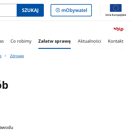
Logowanie
SZUKAJ
mObywatel
do
panelu
as
Co robimy
Załatw sprawę
Aktualności
Kontakt
e
Zdrowie
ób
Zawodu