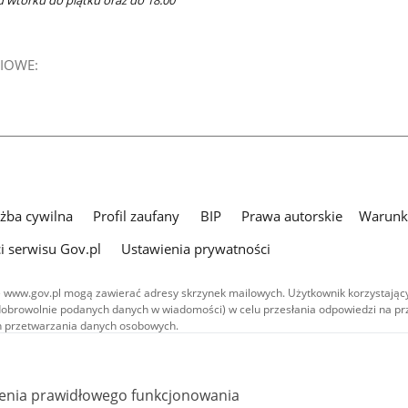
IOWE:
użba cywilna
Profil zaufany
BIP
Prawa autorskie
Warunki
i serwisu Gov.pl
Ustawienia prywatności
 www.gov.pl mogą zawierać adresy skrzynek mailowych. Użytkownik korzystający
dobrowolnie podanych danych w wiadomości) w celu przesłania odpowiedzi na prz
ach przetwarzania danych osobowych.
we publikowane w serwisie (z wyłączeniem treści audiowizualnych), są
 na licencji typu Creative Commons: uznanie autorstwa - na tych samych
 (CC BY-SA 4.0). Materiały audiowizualne, w tym zdjęcia, materiały audio i wideo
ienia prawidłowego funkcjonowania
ane na licencji typu Creative Commons: uznanie autorstwa użycie niekomercyjne 