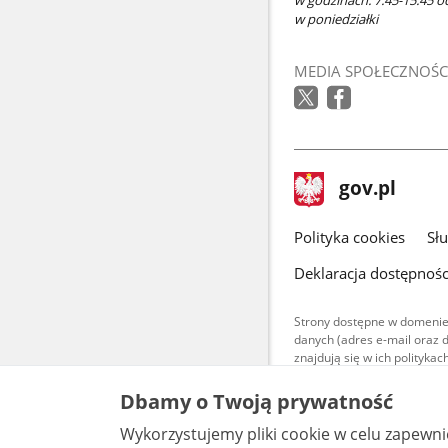
w poniedziałki
MEDIA SPOŁECZNOŚC
stopka
Strona
gov.pl
gov.pl
główna
gov.pl
Polityka cookies
Sł
Deklaracja dostępnośc
Strony dostępne w domenie
danych (adres e-mail oraz 
znajdują się w ich polityk
Treści teksto
Dbamy o Twoją prywatność
udostępniane
warunkach 4.0
Wykorzystujemy pliki cookie w celu zapewn
są udostępni