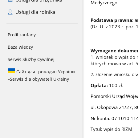
Medycznego.
Usługi dla rolnika
Podstawa prawna
: 
(Dz. U. z 2023 r. poz. 
Profil zaufany
Baza wiedzy
Wymagane dokumen
1. wniosek o wpis do
Serwis Służby Cywilnej
których mowa w art. 
Сайт для громадян України
2. złożenie wniosku o 
–
Serwis dla obywateli Ukrainy
Opłata:
100 zł.
Pomorski Urząd Woje
ul. Okopowa 21/27, 
Nr konta: 07 1010 1
Tytuł: wpis do RIZM