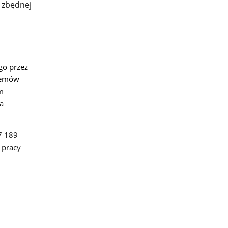
 zbędnej
go przez
stemów
ym
a
7 189
 pracy