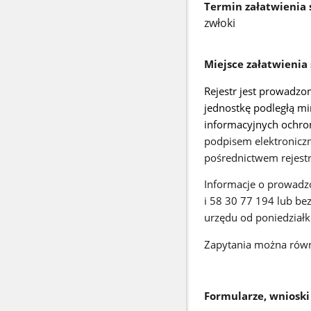
Termin załatwienia
zwłoki
Miejsce załatwienia
Rejestr jest prowadz
jednostkę podległą m
informacyjnych ochro
podpisem elektronicz
pośrednictwem rejestr
Informacje o prowadz
i 58 30 77 194 lub be
urzędu od poniedziałk
Zapytania można równ
Formularze, wnioski