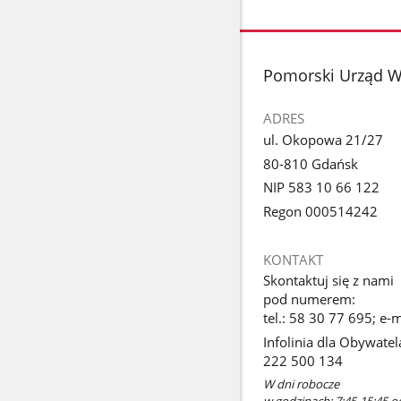
stopka
Pomorski Urząd 
ADRES
ul. Okopowa 21/27
80-810 Gdańsk
NIP 583 10 66 122
Regon 000514242
KONTAKT
Skontaktuj się z nami
pod numerem:
tel.: 58 30 77 695; e
Infolinia dla Obywatel
222 500 134
W dni robocze
w godzinach: 7:45-15:45 o