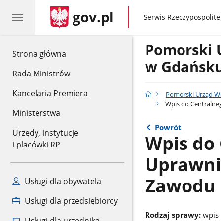
gov.pl
gov.pl
Serwis Rzeczypospolitej
Pomorski 
gov.pl
Strona główna
w Gdańsk
Rada Ministrów
Kancelaria Premiera
Pomorski Urząd W
Wpis do Centraln
Ministerstwa
Powrót
Urzędy, instytucje
Wpis do 
i placówki RP
Uprawni
Zawodu 
Usługi dla obywatela
Usługi dla przedsiębiorcy
Rodzaj sprawy:
wpis
Usługi dla urzędnika