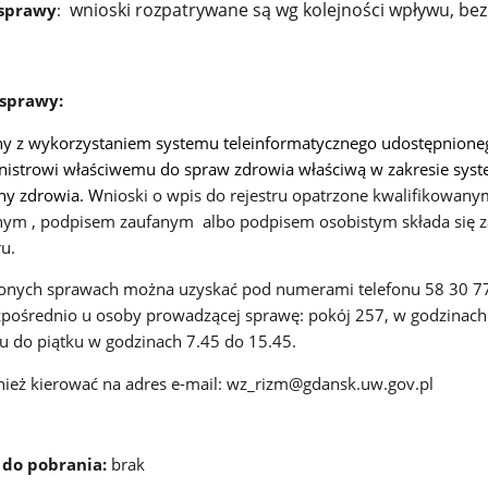
wnioski rozpatrywane są wg kolejności wpływu, bez
 sprawy
:
 sprawy:
ony z wykorzystaniem systemu teleinformatycznego udostępnione
inistrowi właściwemu do spraw zdrowia właściwą w zakresie sy
ny zdrowia. W
nioski o wpis do rejestru opatrzone kwalifikowan
nym , podpisem zaufanym albo podpisem osobistym składa się z
u.
onych sprawach można uzyskać pod numerami telefonu 58 30 7
zpośrednio u osoby prowadzącej sprawę: pokój 257, w godzinach
u do piątku w godzinach 7.45 do 15.45.
ież kierować na adres e-mail: wz_rizm@gdansk.uw.gov.pl
 do pobrania:
brak