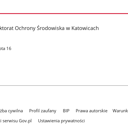
ktorat Ochrony Środowiska w Katowicach
ota 16
użba cywilna
Profil zaufany
BIP
Prawa autorskie
Warunki
i serwisu Gov.pl
Ustawienia prywatności