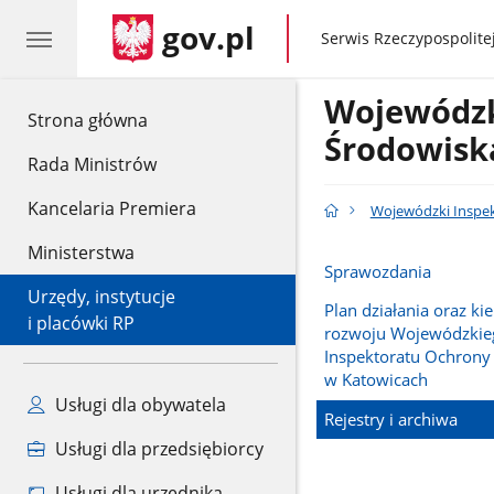
gov.pl
gov.pl
Serwis Rzeczypospolitej
Wojewódzk
gov.pl
Strona główna
Środowisk
Rada Ministrów
Kancelaria Premiera
Wojewódzki Inspek
Ministerstwa
Sprawozdania
Urzędy, instytucje
Plan działania oraz ki
i placówki RP
rozwoju Wojewódzkie
Inspektoratu Ochrony
w Katowicach
Usługi dla obywatela
Rejestry i archiwa
Usługi dla przedsiębiorcy
Usługi dla urzędnika