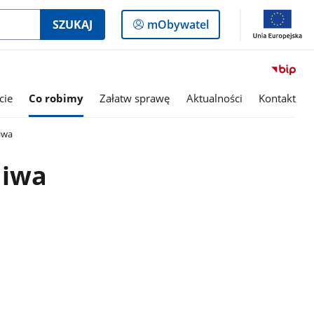
Logowanie
SZUKAJ
mObywatel
do
panelu
cie
Co robimy
Załatw sprawę
Aktualności
Kontakt
hiwa
hiwa