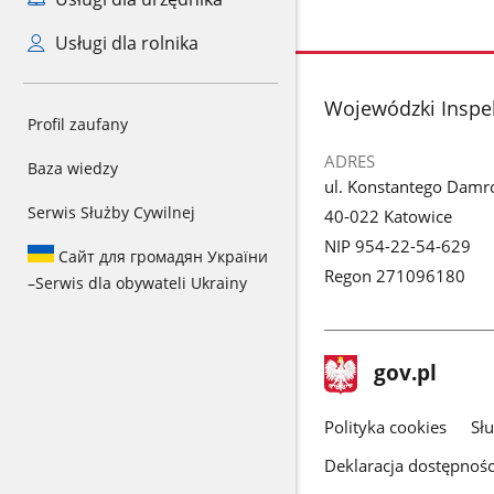
Usługi dla rolnika
stopka
Wojewódzki Inspe
Profil zaufany
ADRES
Baza wiedzy
ul. Konstantego Damr
Serwis Służby Cywilnej
40-022 Katowice
NIP 954-22-54-629
Сайт для громадян України
Regon 271096180
–
Serwis dla obywateli Ukrainy
stopka
Strona
gov.pl
gov.pl
główna
gov.pl
Polityka cookies
Sł
Deklaracja dostępnośc