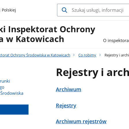
 Polskiej
i Inspektorat Ochrony
a w Katowicach
O inspektora
torat Ochrony Środowiska w Katowicach
Co robimy
Rejestry i arc
Rejestry i arc
erunki
go
Archiwum
 Środowiska
Rejestry
Archiwum rejestrów