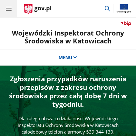
gov.pl
przejdź
do
wyszukiwar
Wojewódzki Inspektorat Ochrony
Środowiska w Katowicach
MENU
Zgłoszenia przypadków naruszenia
przepisów z zakresu ochrony
środowiska przez całą dobę 7 dni w
tygodniu.
Dla całego obszaru działalności Wojewódzkiego
Inspektoratu Ochrony Środowiska w Katowicach
całodobowy telefon alarmowy 539 344 130.