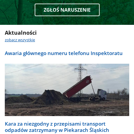
ZGŁOŚ NARUSZENIE
Aktualności
zobacz wszystkie
Awaria głównego numeru telefonu Inspektoratu
Kara za niezgodny z przepisami transport
odpadów zatrzymany w Piekarach Śląskich