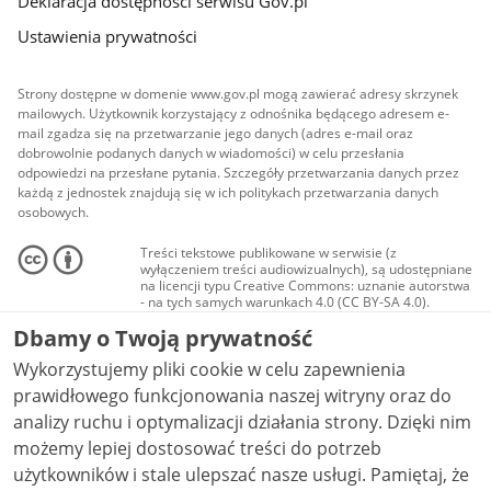
Deklaracja dostępności serwisu Gov.pl
Ustawienia prywatności
Strony dostępne w domenie www.gov.pl mogą zawierać adresy skrzynek
mailowych. Użytkownik korzystający z odnośnika będącego adresem e-
mail zgadza się na przetwarzanie jego danych (adres e-mail oraz
dobrowolnie podanych danych w wiadomości) w celu przesłania
odpowiedzi na przesłane pytania. Szczegóły przetwarzania danych przez
każdą z jednostek znajdują się w ich politykach przetwarzania danych
osobowych.
Treści tekstowe publikowane w serwisie (z
wyłączeniem treści audiowizualnych), są udostępniane
na licencji typu Creative Commons: uznanie autorstwa
- na tych samych warunkach 4.0 (CC BY-SA 4.0).
Materiały audiowizualne, w tym zdjęcia, materiały
Dbamy o Twoją prywatność
audio i wideo, są udostępniane na licencji typu
Creative Commons: uznanie autorstwa użycie
Wykorzystujemy pliki cookie w celu zapewnienia
niekomercyjne - bez utworów zależnych 4.0 (CC BY-
NC-ND 4.0), o ile nie jest to stwierdzone inaczej.
prawidłowego funkcjonowania naszej witryny oraz do
analizy ruchu i optymalizacji działania strony. Dzięki nim
możemy lepiej dostosować treści do potrzeb
użytkowników i stale ulepszać nasze usługi. Pamiętaj, że