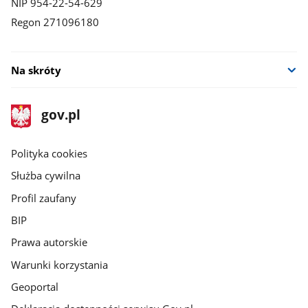
NIP 954-22-54-629
Regon 271096180
Na skróty
stopka
Strona
gov.pl
gov.pl
główna
gov.pl
Polityka cookies
Służba cywilna
Profil zaufany
BIP
Prawa autorskie
Warunki korzystania
Geoportal