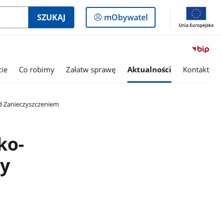
Logowanie
SZUKAJ
mObywatel
do
panelu
cie
Co robimy
Załatw sprawę
Aktualności
Kontakt
d Zanieczyszczeniem
ko-
ny