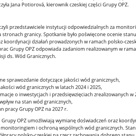
zyła Jana Potiorová, kierownik czeskiej części Grupy OPZ.
zyli przedstawiciele instytucji odpowiedzialnych za monitori
stronach granicy. Spotkanie było poświęcone ocenie stanu 
z koordynacji działań prowadzonych w ramach polsko-czesk
 prac Grupy OPZ odpowiada zadaniom realizowanym w ram
isji ds. Wód Granicznych.
e sprawozdanie dotyczące jakości wód granicznych,
akości wód granicznych w latach 2024 i 2025,
acje o inwestycjach i przedsięwzięciach zrealizowanych w 2
wpływ na stan wód granicznych,
n pracy Grupy OPZ na 2027 r.
a Grupy OPZ umożliwiają wymianę doświadczeń oraz koordy
z monitoringiem i ochroną wspólnych wód granicznych. Sta
ółpracy polsko-czeskiej na rzecz zachowania dobrego stanu