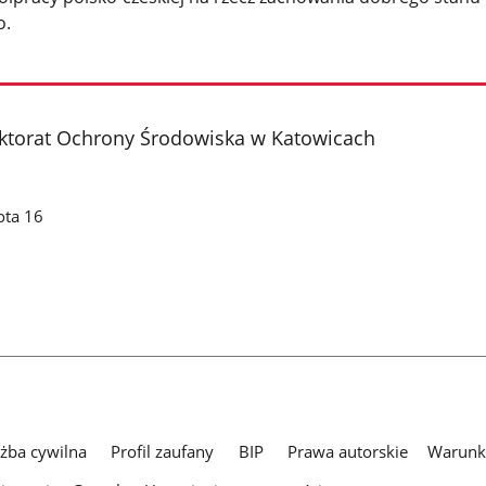
o.
ktorat Ochrony Środowiska w Katowicach
ota 16
użba cywilna
Profil zaufany
BIP
Prawa autorskie
Warunki