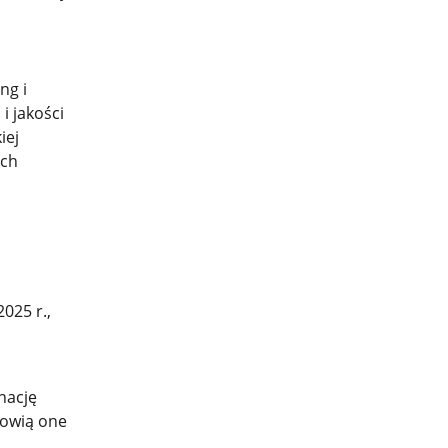
ng i
i jakości
iej
ach
025 r.,
nację
nowią one