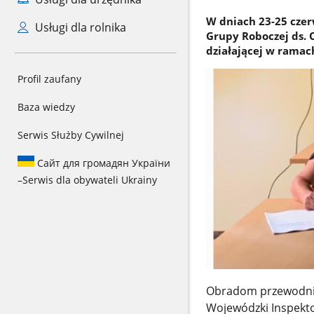
W dniach 23-25 czerw
Usługi dla rolnika
Grupy Roboczej ds.
działającej w ramac
Profil zaufany
Baza wiedzy
Serwis Służby Cywilnej
Сайт для громадян України
–
Serwis dla obywateli Ukrainy
Obradom przewodnicz
Wojewódzki Inspekto