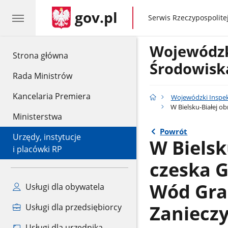
gov.pl
gov.pl
Serwis Rzeczypospolitej
Wojewódzk
gov.pl
Strona główna
Środowisk
Rada Ministrów
Kancelaria Premiera
Wojewódzki Inspek
W Bielsku-Białej o
Ministerstwa
Powrót
Urzędy, instytucje
W Bielsk
i placówki RP
czeska 
Wód Gra
Usługi dla obywatela
Zaniecz
Usługi dla przedsiębiorcy
Usługi dla urzędnika