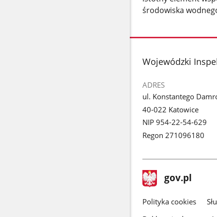
środowiska wodneg
stopka
Wojewódzki Inspe
ADRES
ul. Konstantego Damr
40-022 Katowice
NIP 954-22-54-629
Regon 271096180
stopka
Strona
gov.pl
gov.pl
główna
gov.pl
Polityka cookies
Sł