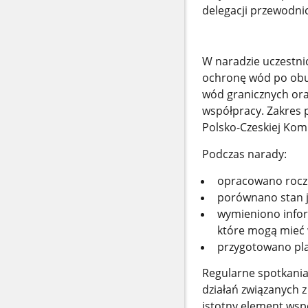
delegacji przewodnic
W naradzie uczestnic
ochronę wód po obu 
wód granicznych ora
współpracy. Zakres
Polsko-Czeskiej Kom
Podczas narady:
opracowano roczn
porównano stan j
wymieniono inform
które mogą mieć 
przygotowano pla
Regularne spotkani
działań związanych 
istotny element wsp