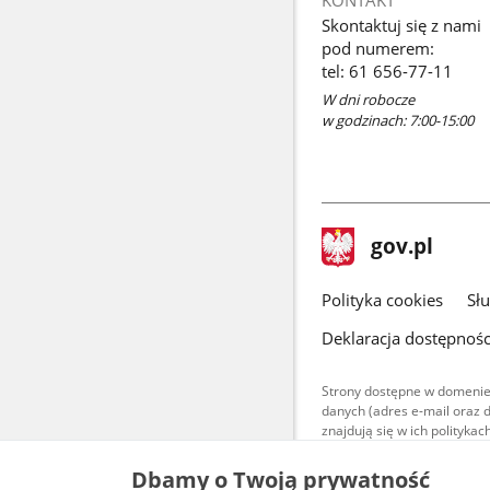
Skontaktuj się z nami
pod numerem:
tel: 61 656-77-11
W dni robocze
w godzinach: 7:00-15:00
stopka
Strona
gov.pl
gov.pl
główna
gov.pl
Polityka cookies
Sł
Deklaracja dostępnośc
Strony dostępne w domenie
danych (adres e-mail oraz 
znajdują się w ich polityk
Treści teksto
Dbamy o Twoją prywatność
udostępniane