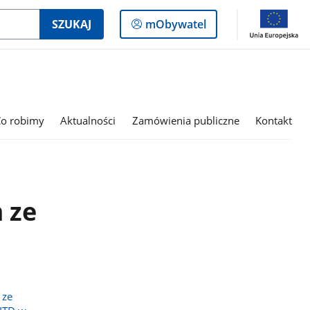
Logowanie
SZUKAJ
mObywatel
do
panelu
Co robimy
Aktualności
Zamówienia publiczne
Kontakt
 ze
 ze