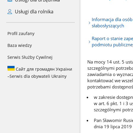
Usługi dla rolnika
Informacja dla osób
słabosłyszących
Profil zaufany
Raport o stanie zap
podmiotu publiczn
Baza wiedzy
Serwis Służby Cywilnej
Na mocy 14 ust. 5 ust
szczególnymi potrzeb
Сайт для громадян України
zawiadamia o wyznacz
–
Serwis dla obywateli Ukrainy
kontaktować we wszel
potrzebami dostępnoś
w zakresie dostępn
w art. 6 pkt. 1 i 3
szczególnymi potr
Pan Sławomir Rusie
dnia 19 lipca 2019