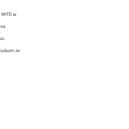
z WITD w
nia
z
niu
 osobom ze