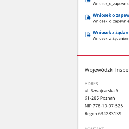
Wniosek​_o​_zapewnie
Wniosek o zapew
Wniosek​_o​_zapewnie
Wniosek z żądan
Wniosek​_z​_żądaniem
stopka
Wojewódzki Inspe
ADRES
ul. Szwajcarska 5
61-285 Poznań
NIP 778-13-97-526
Regon 634283139
KONTAKT