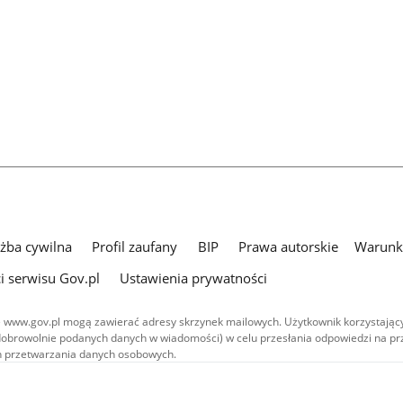
użba cywilna
Profil zaufany
BIP
Prawa autorskie
Warunki
i serwisu Gov.pl
Ustawienia prywatności
 www.gov.pl mogą zawierać adresy skrzynek mailowych. Użytkownik korzystający
dobrowolnie podanych danych w wiadomości) w celu przesłania odpowiedzi na prz
ach przetwarzania danych osobowych.
we publikowane w serwisie (z wyłączeniem treści audiowizualnych), są
 na licencji typu Creative Commons: uznanie autorstwa - na tych samych