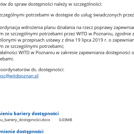
ów do spraw dostępności należy w szczególności:
szczególnymi potrzebami w dostępie do usług świadczonych prze
ordynacja wdrożenia planu działania na rzecz poprawy zapewnia
m ze szczególnymi potrzebami przez WITD w Poznaniu, zgodnie 
lonymi w przepisach ustawy z dnia 19 lipca 2019 r. o zapewnia
m ze szczególnymi potrzebami;
ałalności WITD w Poznaniu w zakresie zapewniania dostępności
zebami.
oordynatorów ds. dostępności:
osc@witdpoznan.pl
nieniu bariery dostępności
niu​_bariery​_dostępności.docx
0.03MB
nienie dostępności