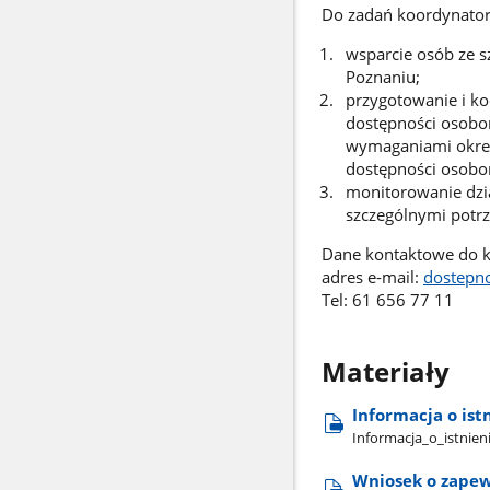
Do zadań koordynator
wsparcie osób ze 
Poznaniu;
przygotowanie i ko
dostępności osobo
wymaganiami okreś
dostępności osobo
monitorowanie dzi
szczególnymi potr
Dane kontaktowe do k
adres e-mail:
dostepn
Tel: 61 656 77 11
Materiały
Informacja o ist
Informacja​_o​_istnie
Wniosek o zapew