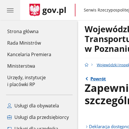
gov.pl
gov.pl
Serwis Rzeczypospolitej
Wojewódzk
gov.pl
Strona główna
Transport
Rada Ministrów
w Poznani
Kancelaria Premiera
Wojewódzki Inspe
Ministerstwa
Urzędy, instytucje
Powrót
Zapewni
i placówki RP
szczegó
Usługi dla obywatela
Usługi dla przedsiębiorcy
Deklaracja dostępno
Usługi dla urzędnika