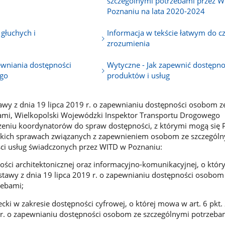
szczególnymi potrzebami przez 
Poznaniu na lata 2020-2024
 głuchych i
Informacja w tekście łatwym do cz
zrozumienia
ewniania dostępności
Wytyczne - Jak zapewnić dostępn
ego
produktów i usług
awy z dnia 19 lipca 2019 r. o zapewnianiu dostępności osobom z
ami, Wielkopolski Wojewódzki Inspektor Transportu Drogowego
eniu koordynatorów do spraw dostępności, z którymi mogą się
kich sprawach związanych z zapewnieniem osobom ze szczegól
ci usług świadczonych przez WITD w Poznaniu:
ości architektonicznej oraz informacyjno-komunikacyjnej, o któ
 ustawy z dnia 19 lipca 2019 r. o zapewnianiu dostępności osobom
zebami;
cki w zakresie dostępności cyfrowej, o której mowa w art. 6 pkt.
 r. o zapewnianiu dostępności osobom ze szczególnymi potrzeba