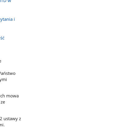
WITD w
ytania i
ość
e
 Państwo
nymi
rych mowa
 ze
 2 ustawy z
mi.