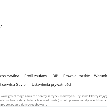
87
użba cywilna
Profil zaufany
BIP
Prawa autorskie
Warunki
i serwisu Gov.pl
Ustawienia prywatności
 www.gov.pl mogą zawierać adresy skrzynek mailowych. Użytkownik korzystający
dobrowolnie podanych danych w wiadomości) w celu przesłania odpowiedzi na prz
ach przetwarzania danych osobowych.