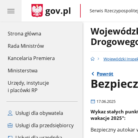
gov.pl
gov.pl
Serwis Rzeczypospolitej
Wojewódzk
gov.pl
Strona główna
Drogoweg
Rada Ministrów
Kancelaria Premiera
Wojewódzki Inspe
Ministerstwa
Powrót
Bezpiecz
Urzędy, instytucje
i placówki RP
17.06.2025
Wykaz stałych punk
Usługi dla obywatela
wakacje 2025":
Usługi dla przedsiębiorcy
Bezpieczny autokar w
Usługi dla urzędnika