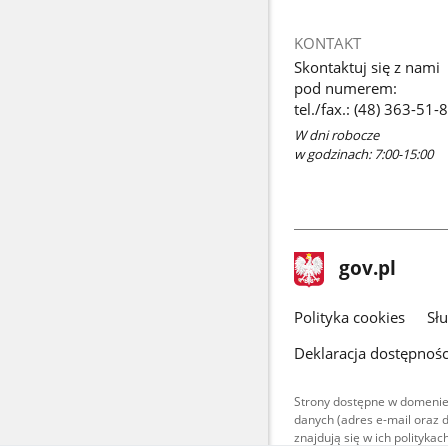
KONTAKT
Skontaktuj się z nami
pod numerem:
tel./fax.: (48) 363-51-
W dni robocze
w godzinach: 7:00-15:00
stopka
Strona
gov.pl
gov.pl
główna
gov.pl
Polityka cookies
Sł
Deklaracja dostępnośc
Strony dostępne w domenie
danych (adres e-mail oraz 
znajdują się w ich polityk