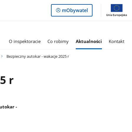
Logowanie
mObywatel
do
panelu
O inspektoracie
Co robimy
Aktualności
Kontakt
Bezpieczny autokar - wakacje 2025 r
5 r
utokar -