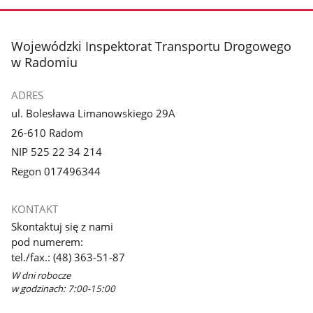
zdjęcie
zdjęcie
3
4
z
z
stopka
Wojewódzki Inspektorat Transportu Drogowego
galerii.
galerii.
w Radomiu
ADRES
ul. Bolesława Limanowskiego 29A
26-610 Radom
NIP 525 22 34 214
Regon 017496344
KONTAKT
Skontaktuj się z nami
pod numerem:
tel./fax.: (48) 363-51-87
W dni robocze
w godzinach: 7:00-15:00