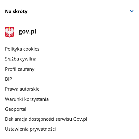
Na skróty
stopka
Strona
gov.pl
gov.pl
główna
gov.pl
Polityka cookies
Służba cywilna
Profil zaufany
BIP
Prawa autorskie
Warunki korzystania
Geoportal
Deklaracja dostępności serwisu Gov.pl
Ustawienia prywatności