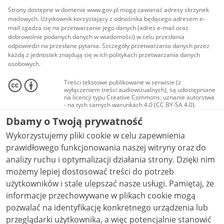
Strony dostępne w domenie www.gov.pl mogą zawierać adresy skrzynek
mailowych. Użytkownik korzystający z odnośnika będącego adresem e-
mail zgadza się na przetwarzanie jego danych (adres e-mail oraz
dobrowolnie podanych danych w wiadomości) w celu przesłania
odpowiedzi na przesłane pytania. Szczegóły przetwarzania danych przez
każdą z jednostek znajdują się w ich politykach przetwarzania danych
osobowych.
Treści tekstowe publikowane w serwisie (z
wyłączeniem treści audiowizualnych), są udostępniane
na licencji typu Creative Commons: uznanie autorstwa
- na tych samych warunkach 4.0 (CC BY-SA 4.0).
Materiały audiowizualne, w tym zdjęcia, materiały
Dbamy o Twoją prywatność
audio i wideo, są udostępniane na licencji typu
Creative Commons: uznanie autorstwa użycie
Wykorzystujemy pliki cookie w celu zapewnienia
niekomercyjne - bez utworów zależnych 4.0 (CC BY-
NC-ND 4.0), o ile nie jest to stwierdzone inaczej.
prawidłowego funkcjonowania naszej witryny oraz do
analizy ruchu i optymalizacji działania strony. Dzięki nim
możemy lepiej dostosować treści do potrzeb
użytkowników i stale ulepszać nasze usługi. Pamiętaj, że
informacje przechowywane w plikach cookie mogą
pozwalać na identyfikację konkretnego urządzenia lub
przeglądarki użytkownika, a więc potencjalnie stanowić