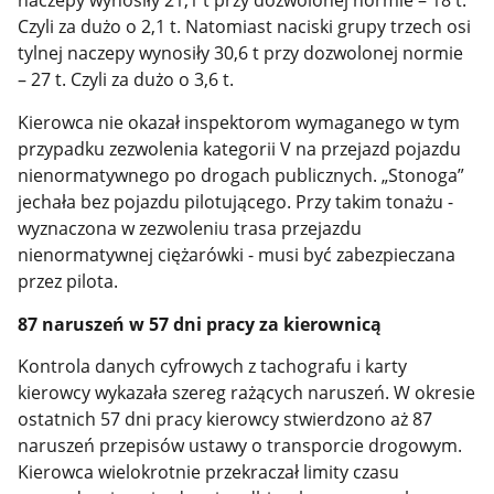
naczepy wynosiły 21,1 t przy dozwolonej normie – 18 t.
Czyli za dużo o 2,1 t. Natomiast naciski grupy trzech osi
tylnej naczepy wynosiły 30,6 t przy dozwolonej normie
– 27 t. Czyli za dużo o 3,6 t.
Kierowca nie okazał inspektorom wymaganego w tym
przypadku zezwolenia kategorii V na przejazd pojazdu
nienormatywnego po drogach publicznych. „Stonoga”
jechała bez pojazdu pilotującego. Przy takim tonażu -
wyznaczona w zezwoleniu trasa przejazdu
nienormatywnej ciężarówki - musi być zabezpieczana
przez pilota.
87 naruszeń w 57 dni pracy za kierownicą
Kontrola danych cyfrowych z tachografu i karty
kierowcy wykazała szereg rażących naruszeń. W okresie
ostatnich 57 dni pracy kierowcy stwierdzono aż 87
naruszeń przepisów ustawy o transporcie drogowym.
Kierowca wielokrotnie przekraczał limity czasu