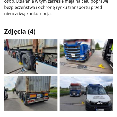
osób. Działania w tym zakresie mają na celu poprawę
bezpieczeństwa i ochronę rynku transportu przed
nieuczciwą konkurencją.
Zdjęcia (4)
Pokaż
Pokaż
zdjęcie
zdjęcie
1
2
z
z
galerii.
galerii.
Pokaż
Pokaż