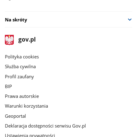
Na skróty
stopka
Strona
gov.pl
gov.pl
główna
gov.pl
Polityka cookies
Służba cywilna
Profil zaufany
BIP
Prawa autorskie
Warunki korzystania
Geoportal
Deklaracja dostępności serwisu Gov.pl
Ustawienia prywatności