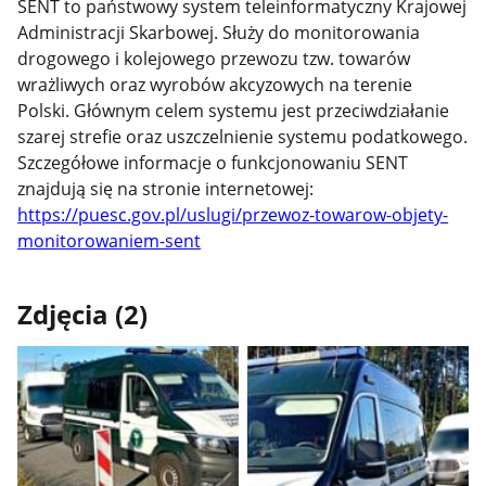
SENT
to państwowy system teleinformatyczny Krajowej
Administracji Skarbowej. Służy do monitorowania
drogowego i kolejowego przewozu tzw. towarów
wrażliwych
oraz wyrobów akcyzowych
na terenie
Polski. Głównym celem systemu jest przeciwdziałanie
szarej strefie oraz uszczelnienie systemu podatkowego.
Szczegółowe informacje o funkcjonowaniu SENT
znajdują się na stronie internetowej:
https://puesc.gov.pl/uslugi/przewoz-towarow-objety-
monitorowaniem-sent
Zdjęcia (2)