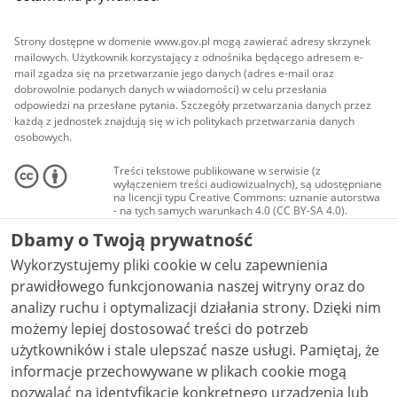
Strony dostępne w domenie www.gov.pl mogą zawierać adresy skrzynek
mailowych. Użytkownik korzystający z odnośnika będącego adresem e-
mail zgadza się na przetwarzanie jego danych (adres e-mail oraz
dobrowolnie podanych danych w wiadomości) w celu przesłania
odpowiedzi na przesłane pytania. Szczegóły przetwarzania danych przez
każdą z jednostek znajdują się w ich politykach przetwarzania danych
osobowych.
Treści tekstowe publikowane w serwisie (z
wyłączeniem treści audiowizualnych), są udostępniane
na licencji typu Creative Commons: uznanie autorstwa
- na tych samych warunkach 4.0 (CC BY-SA 4.0).
Materiały audiowizualne, w tym zdjęcia, materiały
Dbamy o Twoją prywatność
audio i wideo, są udostępniane na licencji typu
Creative Commons: uznanie autorstwa użycie
Wykorzystujemy pliki cookie w celu zapewnienia
niekomercyjne - bez utworów zależnych 4.0 (CC BY-
NC-ND 4.0), o ile nie jest to stwierdzone inaczej.
prawidłowego funkcjonowania naszej witryny oraz do
analizy ruchu i optymalizacji działania strony. Dzięki nim
możemy lepiej dostosować treści do potrzeb
użytkowników i stale ulepszać nasze usługi. Pamiętaj, że
informacje przechowywane w plikach cookie mogą
pozwalać na identyfikację konkretnego urządzenia lub