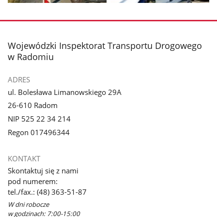
Pokaż
Pokaż
zdjęcie
zdjęcie
1
2
z
z
stopka
Wojewódzki Inspektorat Transportu Drogowego
galerii.
galerii.
w Radomiu
ADRES
ul. Bolesława Limanowskiego 29A
26-610 Radom
NIP 525 22 34 214
Regon 017496344
KONTAKT
Skontaktuj się z nami
pod numerem:
tel./fax.: (48) 363-51-87
W dni robocze
w godzinach: 7:00-15:00