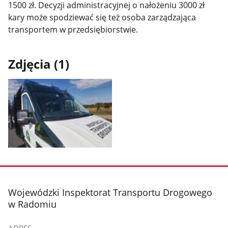
1500 zł. Decyzji administracyjnej o nałożeniu 3000 zł
kary może spodziewać się też osoba zarządzająca
transportem w przedsiębiorstwie.
Zdjęcia (1)
Pokaż
zdjęcie
1
z
stopka
Wojewódzki Inspektorat Transportu Drogowego
galerii.
w Radomiu