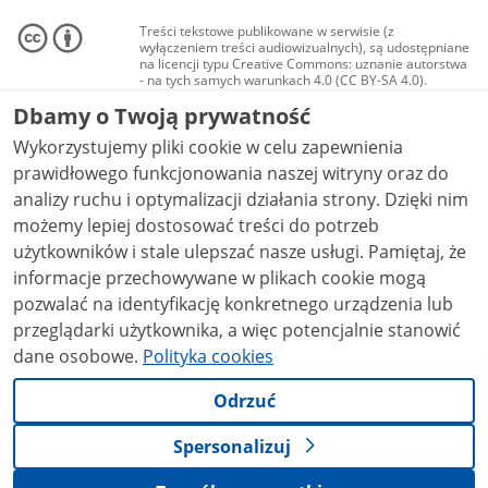
Treści tekstowe publikowane w serwisie (z
wyłączeniem treści audiowizualnych), są udostępniane
na licencji typu Creative Commons: uznanie autorstwa
- na tych samych warunkach 4.0 (CC BY-SA 4.0).
Materiały audiowizualne, w tym zdjęcia, materiały
Dbamy o Twoją prywatność
audio i wideo, są udostępniane na licencji typu
Creative Commons: uznanie autorstwa użycie
Wykorzystujemy pliki cookie w celu zapewnienia
niekomercyjne - bez utworów zależnych 4.0 (CC BY-
NC-ND 4.0), o ile nie jest to stwierdzone inaczej.
prawidłowego funkcjonowania naszej witryny oraz do
analizy ruchu i optymalizacji działania strony. Dzięki nim
możemy lepiej dostosować treści do potrzeb
użytkowników i stale ulepszać nasze usługi. Pamiętaj, że
informacje przechowywane w plikach cookie mogą
pozwalać na identyfikację konkretnego urządzenia lub
przeglądarki użytkownika, a więc potencjalnie stanowić
dane osobowe.
Polityka cookies
Odrzuć
Spersonalizuj