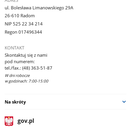
ADRES
ul. Bolesława Limanowskiego 29A
26-610 Radom
NIP 525 22 34 214
Regon 017496344
KONTAKT
Skontaktuj się z nami
pod numerem:
tel./fax.: (48) 363-51-87
W dni robocze
w godzinach: 7:00-15:00
Na skróty
stopka
Strona
gov.pl
gov.pl
główna