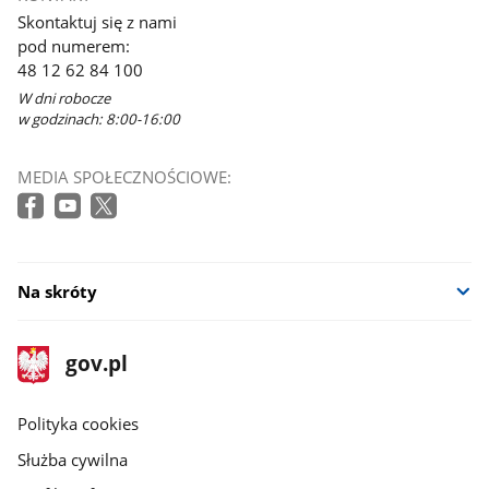
Skontaktuj się z nami
pod numerem:
48 12 62 84 100
W dni robocze
w godzinach: 8:00-16:00
MEDIA SPOŁECZNOŚCIOWE:
Na skróty
stopka
Strona
gov.pl
gov.pl
główna
gov.pl
Polityka cookies
Służba cywilna