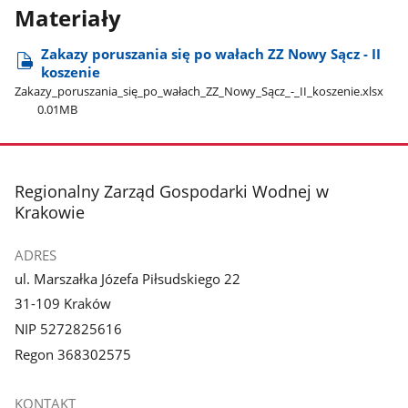
Materiały
Zakazy poruszania się po wałach ZZ Nowy Sącz - II
koszenie
Zakazy​_poruszania​_się​_po​_wałach​_ZZ​_Nowy​_Sącz​_-​_II​_koszenie.xlsx
0.01MB
stopka
Regionalny Zarząd Gospodarki Wodnej w
Krakowie
ADRES
ul. Marszałka Józefa Piłsudskiego 22
31-109 Kraków
NIP 5272825616
Regon 368302575
KONTAKT