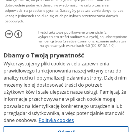
dobrowolnie podanych danych w wiadomości) w celu przesłania
odpowiedzi na przesłane pytania. Szczegóły przetwarzania danych przez
każdą z jednostek znajdują się w ich politykach przetwarzania danych
osobowych.
Treści tekstowe publikowane w serwisie (z
wyłączeniem treści audiowizualnych), są udostępniane
na licencji typu Creative Commons: uznanie autorstwa
- na tych samych warunkach 4.0 (CC BY-SA 4.0).
Materiały audiowizualne, w tym zdjęcia, materiały
Dbamy o Twoją prywatność
audio i wideo, są udostępniane na licencji typu
Creative Commons: uznanie autorstwa użycie
Wykorzystujemy pliki cookie w celu zapewnienia
niekomercyjne - bez utworów zależnych 4.0 (CC BY-
NC-ND 4.0), o ile nie jest to stwierdzone inaczej.
prawidłowego funkcjonowania naszej witryny oraz do
analizy ruchu i optymalizacji działania strony. Dzięki nim
możemy lepiej dostosować treści do potrzeb
użytkowników i stale ulepszać nasze usługi. Pamiętaj, że
informacje przechowywane w plikach cookie mogą
pozwalać na identyfikację konkretnego urządzenia lub
przeglądarki użytkownika, a więc potencjalnie stanowić
dane osobowe.
Polityka cookies