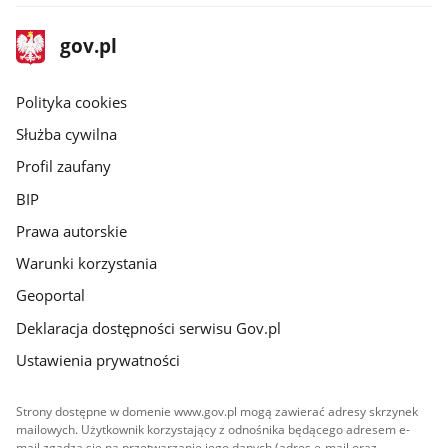
stopka
Strona
gov.pl
gov.pl
główna
gov.pl
Polityka cookies
Służba cywilna
Profil zaufany
BIP
Prawa autorskie
Warunki korzystania
Geoportal
Deklaracja dostępności serwisu Gov.pl
Ustawienia prywatności
Strony dostępne w domenie www.gov.pl mogą zawierać adresy skrzynek
mailowych. Użytkownik korzystający z odnośnika będącego adresem e-
mail zgadza się na przetwarzanie jego danych (adres e-mail oraz