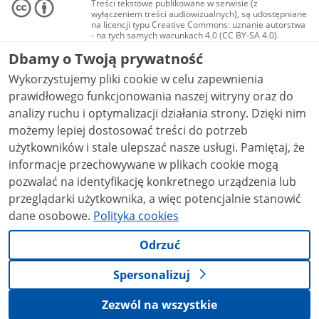
Treści tekstowe publikowane w serwisie (z
wyłączeniem treści audiowizualnych), są udostępniane
na licencji typu Creative Commons: uznanie autorstwa
- na tych samych warunkach 4.0 (CC BY-SA 4.0).
Materiały audiowizualne, w tym zdjęcia, materiały
Dbamy o Twoją prywatność
audio i wideo, są udostępniane na licencji typu
Creative Commons: uznanie autorstwa użycie
Wykorzystujemy pliki cookie w celu zapewnienia
niekomercyjne - bez utworów zależnych 4.0 (CC BY-
NC-ND 4.0), o ile nie jest to stwierdzone inaczej.
prawidłowego funkcjonowania naszej witryny oraz do
analizy ruchu i optymalizacji działania strony. Dzięki nim
możemy lepiej dostosować treści do potrzeb
użytkowników i stale ulepszać nasze usługi. Pamiętaj, że
informacje przechowywane w plikach cookie mogą
pozwalać na identyfikację konkretnego urządzenia lub
przeglądarki użytkownika, a więc potencjalnie stanowić
dane osobowe.
Polityka cookies
Odrzuć
Spersonalizuj
Zezwól na wszystkie