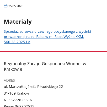
25.05.2026
Materiały
Sprzedaż surowca drzewnego pozyskanego z wycinki
prowadzonej na rz. Raba w m. Raba Wyżna KKM.
560.28.2025.LA
stopka
Regionalny Zarząd Gospodarki Wodnej w
Krakowie
ADRES
ul. Marszałka Józefa Piłsudskiego 22
31-109 Kraków
NIP 5272825616
Regon 368302575