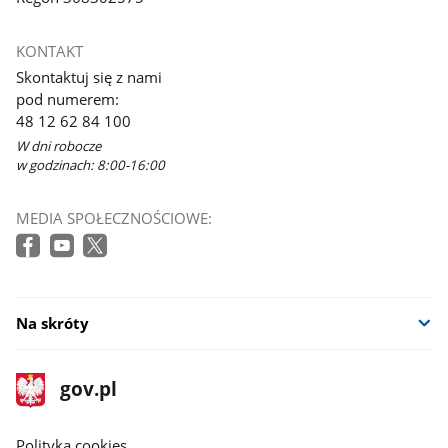
KONTAKT
Skontaktuj się z nami
pod numerem:
48 12 62 84 100
W dni robocze
w godzinach: 8:00-16:00
MEDIA SPOŁECZNOŚCIOWE:
Na skróty
stopka
Strona
gov.pl
gov.pl
główna
gov.pl
Polityka cookies