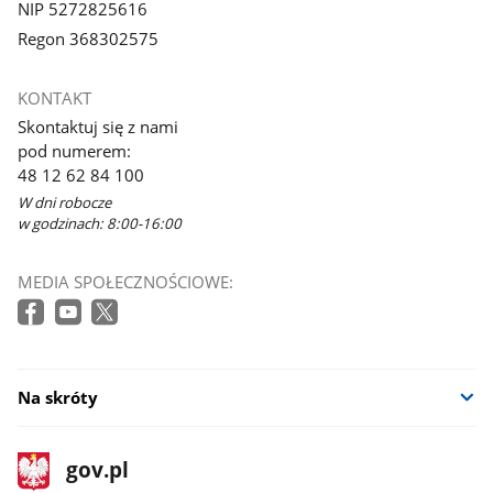
NIP 5272825616
Regon 368302575
KONTAKT
Skontaktuj się z nami
pod numerem:
48 12 62 84 100
W dni robocze
w godzinach: 8:00-16:00
MEDIA SPOŁECZNOŚCIOWE:
Na skróty
stopka
Strona
gov.pl
gov.pl