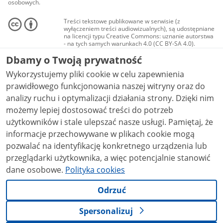
osobowych.
Treści tekstowe publikowane w serwisie (z
wyłączeniem treści audiowizualnych), są udostępniane
na licencji typu Creative Commons: uznanie autorstwa
- na tych samych warunkach 4.0 (CC BY-SA 4.0).
Materiały audiowizualne, w tym zdjęcia, materiały
Dbamy o Twoją prywatność
audio i wideo, są udostępniane na licencji typu
Creative Commons: uznanie autorstwa użycie
Wykorzystujemy pliki cookie w celu zapewnienia
niekomercyjne - bez utworów zależnych 4.0 (CC BY-
NC-ND 4.0), o ile nie jest to stwierdzone inaczej.
prawidłowego funkcjonowania naszej witryny oraz do
analizy ruchu i optymalizacji działania strony. Dzięki nim
możemy lepiej dostosować treści do potrzeb
użytkowników i stale ulepszać nasze usługi. Pamiętaj, że
informacje przechowywane w plikach cookie mogą
pozwalać na identyfikację konkretnego urządzenia lub
przeglądarki użytkownika, a więc potencjalnie stanowić
dane osobowe.
Polityka cookies
Odrzuć
Spersonalizuj