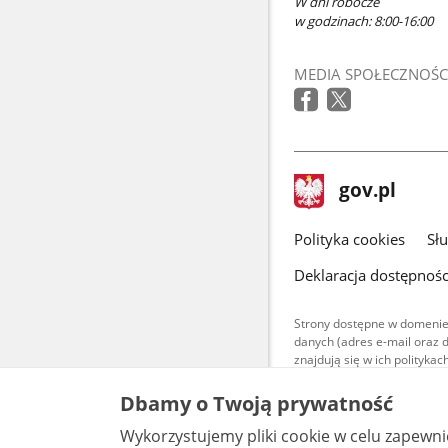
W dni robocze
w godzinach: 8:00-16:00
MEDIA SPOŁECZNOŚC
stopka
Strona
gov.pl
gov.pl
główna
gov.pl
Polityka cookies
Sł
Deklaracja dostępnośc
Strony dostępne w domenie
danych (adres e-mail oraz 
znajdują się w ich polityk
Treści teksto
Dbamy o Twoją prywatność
udostępniane
warunkach 4.0
Wykorzystujemy pliki cookie w celu zapewn
są udostępni