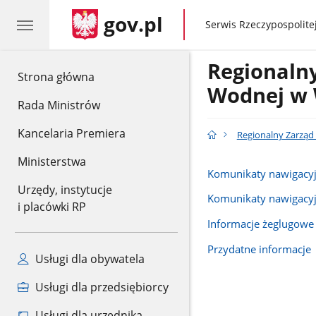
gov.pl
gov.pl
Serwis Rzeczypospolitej
Regionaln
gov.pl
Strona główna
Wodnej w 
Rada Ministrów
Kancelaria Premiera
Regionalny Zarząd
Ministerstwa
Komunikaty nawigacy
Urzędy, instytucje
Komunikaty nawigacy
i placówki RP
Informacje żeglugowe
Przydatne informacje
Usługi dla obywatela
Usługi dla przedsiębiorcy
Usługi dla urzędnika