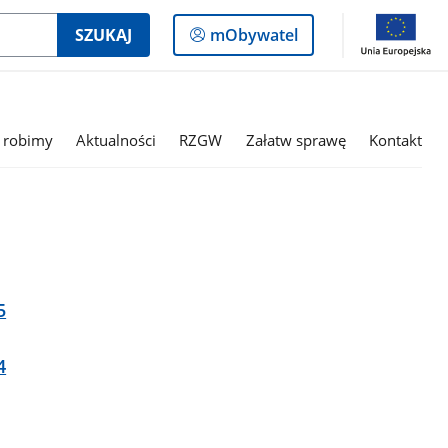
Logowanie
SZUKAJ
mObywatel
do
panelu
 robimy
Aktualności
RZGW
Załatw sprawę
Kontakt
5
4