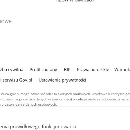
IOWE:
użba cywilna
Profil zaufany
BIP
Prawa autorskie
Warunki
i serwisu Gov.pl
Ustawienia prywatności
 www.gov.pl mogą zawierać adresy skrzynek mailowych. Użytkownik korzystający
dobrowolnie podanych danych w wiadomości) w celu przesłania odpowiedzi na prz
ach przetwarzania danych osobowych.
we publikowane w serwisie (z wyłączeniem treści audiowizualnych), są
 na licencji typu Creative Commons: uznanie autorstwa - na tych samych
 (CC BY-SA 4.0). Materiały audiowizualne, w tym zdjęcia, materiały audio i wideo
ienia prawidłowego funkcjonowania
ane na licencji typu Creative Commons: uznanie autorstwa użycie niekomercyjne 