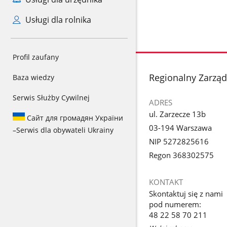
Usługi dla rolnika
Profil zaufany
stopka
Regionalny Zarzą
Baza wiedzy
Serwis Służby Cywilnej
ADRES
ul. Zarzecze 13b
Сайт для громадян України
03-194 Warszawa
–
Serwis dla obywateli Ukrainy
NIP 5272825616
Regon 368302575
KONTAKT
Skontaktuj się z nami
pod numerem:
48 22 58 70 211