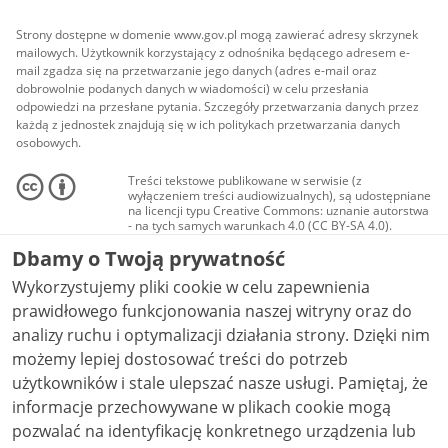
Strony dostępne w domenie www.gov.pl mogą zawierać adresy skrzynek
mailowych. Użytkownik korzystający z odnośnika będącego adresem e-
mail zgadza się na przetwarzanie jego danych (adres e-mail oraz
dobrowolnie podanych danych w wiadomości) w celu przesłania
odpowiedzi na przesłane pytania. Szczegóły przetwarzania danych przez
każdą z jednostek znajdują się w ich politykach przetwarzania danych
osobowych.
Treści tekstowe publikowane w serwisie (z
wyłączeniem treści audiowizualnych), są udostępniane
na licencji typu Creative Commons: uznanie autorstwa
- na tych samych warunkach 4.0 (CC BY-SA 4.0).
Materiały audiowizualne, w tym zdjęcia, materiały
Dbamy o Twoją prywatność
audio i wideo, są udostępniane na licencji typu
Creative Commons: uznanie autorstwa użycie
Wykorzystujemy pliki cookie w celu zapewnienia
niekomercyjne - bez utworów zależnych 4.0 (CC BY-
NC-ND 4.0), o ile nie jest to stwierdzone inaczej.
prawidłowego funkcjonowania naszej witryny oraz do
analizy ruchu i optymalizacji działania strony. Dzięki nim
możemy lepiej dostosować treści do potrzeb
użytkowników i stale ulepszać nasze usługi. Pamiętaj, że
informacje przechowywane w plikach cookie mogą
pozwalać na identyfikację konkretnego urządzenia lub