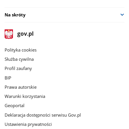
Na skróty
stopka
Strona
gov.pl
gov.pl
główna
gov.pl
Polityka cookies
Służba cywilna
Profil zaufany
BIP
Prawa autorskie
Warunki korzystania
Geoportal
Deklaracja dostępności serwisu Gov.pl
Ustawienia prywatności