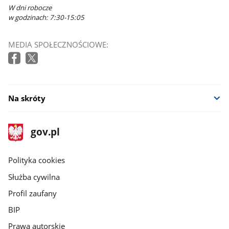
W dni robocze
w godzinach: 7:30-15:05
MEDIA SPOŁECZNOŚCIOWE:
Na skróty
stopka
Strona
gov.pl
gov.pl
główna
gov.pl
Polityka cookies
Służba cywilna
Profil zaufany
BIP
Prawa autorskie