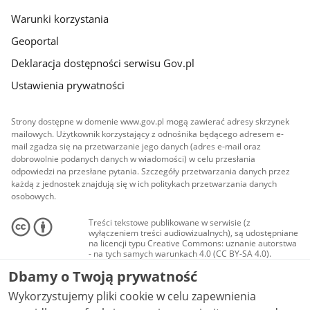
Warunki korzystania
Geoportal
Deklaracja dostępności serwisu Gov.pl
Ustawienia prywatności
Strony dostępne w domenie www.gov.pl mogą zawierać adresy skrzynek
mailowych. Użytkownik korzystający z odnośnika będącego adresem e-
mail zgadza się na przetwarzanie jego danych (adres e-mail oraz
dobrowolnie podanych danych w wiadomości) w celu przesłania
odpowiedzi na przesłane pytania. Szczegóły przetwarzania danych przez
każdą z jednostek znajdują się w ich politykach przetwarzania danych
osobowych.
Treści tekstowe publikowane w serwisie (z
wyłączeniem treści audiowizualnych), są udostępniane
na licencji typu Creative Commons: uznanie autorstwa
- na tych samych warunkach 4.0 (CC BY-SA 4.0).
Materiały audiowizualne, w tym zdjęcia, materiały
Dbamy o Twoją prywatność
audio i wideo, są udostępniane na licencji typu
Creative Commons: uznanie autorstwa użycie
Wykorzystujemy pliki cookie w celu zapewnienia
niekomercyjne - bez utworów zależnych 4.0 (CC BY-
NC-ND 4.0), o ile nie jest to stwierdzone inaczej.