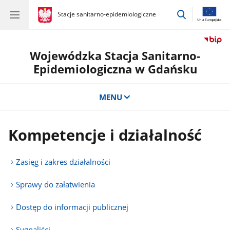
przejdź
gov.pl
Stacje sanitarno-epidemiologiczne
gov.pl
Stacje
do
sanitarno-
wyszukiwar
epidemiologiczne
Wojewódzka Stacja Sanitarno-
Epidemiologiczna w Gdańsku
MENU
Kompetencje i działalność
Zasięg i zakres działalności
Sprawy do załatwienia
Dostęp do informacji publicznej
Sygnaliści