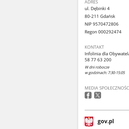
ADRES
ul. Dębinki 4
80-211 Gdańsk
NIP 9570472806
Regon 000292474
KONTAKT
Infolinia dla Obywatel
58 77 63 200
W dni robocze
w godzinach: 7:30-15:05
MEDIA SPOŁECZNOŚC
stopka
Strona
gov.pl
gov.pl
główna