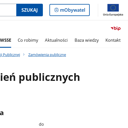
Logowanie
SZUKAJ
mObywatel
do
panelu
 WSSE
Co robimy
Aktualności
Baza wiedzy
Kontakt
ji Publicznej
Zamówienia publiczne
eń publicznych
ia
do