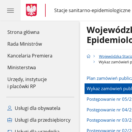
gov.pl
gov.pl
Stacje sanitarno-epidemiologiczne
gov.pl
Stacje
sanitarno-
epidemiologiczne
Wojewódzk
gov.pl
Strona główna
Epidemiol
Rada Ministrów
Kancelaria Premiera
Wojewódzka Stacja
Wykaz zamówień p
Ministerstwa
Plan zamówień public
Urzędy, instytucje
i placówki RP
Wykaz zamówień publ
Postępowanie nr 05/
Usługi dla obywatela
Postępowanie nr 04/
Usługi dla przedsiębiorcy
Postępowanie nr 03/
Postępowanie nr 02/
Usługi dla urzędnika