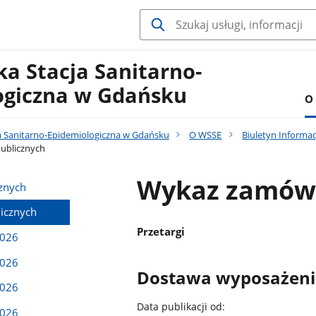
a Stacja Sanitarno-
ogiczna w Gdańsku
O
 Sanitarno-Epidemiologiczna w Gdańsku
O WSSE
Biuletyn Informac
ublicznych
Wykaz zamówi
znych
icznych
Przetargi
2026
2026
Dostawa wyposażen
2026
Data publikacji od:
2026