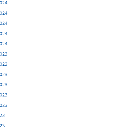
2024
2024
Wyniki
2024
wyszukiwania
2024
Znaleziono
2024
wyników:
2023
2023
2023
2023
2023
2023
023
023