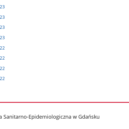
023
023
023
023
022
022
022
022
a Sanitarno-Epidemiologiczna w Gdańsku