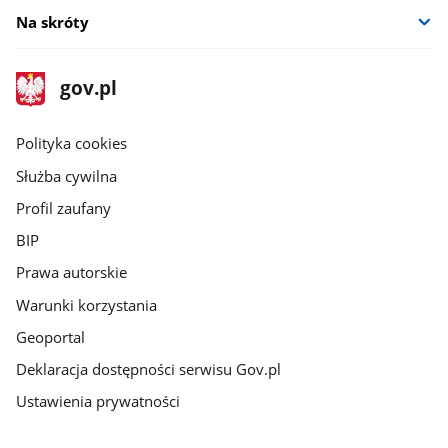
Na skróty
stopka
Strona
gov.pl
gov.pl
główna
gov.pl
Polityka cookies
Służba cywilna
Profil zaufany
BIP
Prawa autorskie
Warunki korzystania
Geoportal
Deklaracja dostępności serwisu Gov.pl
Ustawienia prywatności