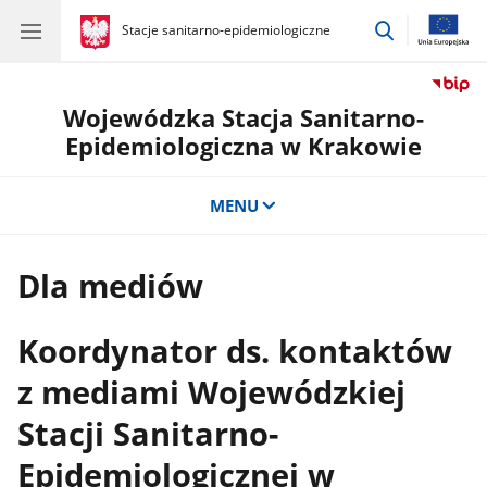
przejdź
gov.pl
Stacje sanitarno-epidemiologiczne
gov.pl
Stacje
do
sanitarno-
wyszukiwar
epidemiologiczne
Wojewódzka Stacja Sanitarno-
Epidemiologiczna w Krakowie
MENU
Dla mediów
Koordynator ds. kontaktów
z mediami Wojewódzkiej
Stacji Sanitarno-
Epidemiologicznej w