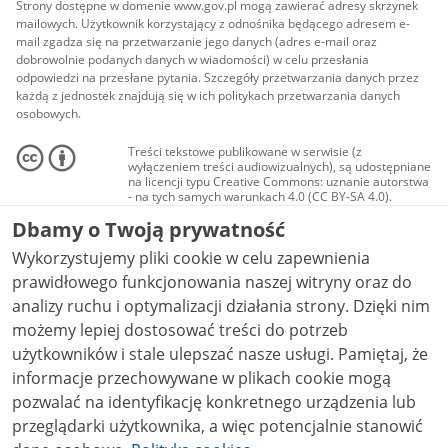
Strony dostępne w domenie www.gov.pl mogą zawierać adresy skrzynek
mailowych. Użytkownik korzystający z odnośnika będącego adresem e-
mail zgadza się na przetwarzanie jego danych (adres e-mail oraz
dobrowolnie podanych danych w wiadomości) w celu przesłania
odpowiedzi na przesłane pytania. Szczegóły przetwarzania danych przez
każdą z jednostek znajdują się w ich politykach przetwarzania danych
osobowych.
Treści tekstowe publikowane w serwisie (z
wyłączeniem treści audiowizualnych), są udostępniane
na licencji typu Creative Commons: uznanie autorstwa
- na tych samych warunkach 4.0 (CC BY-SA 4.0).
Materiały audiowizualne, w tym zdjęcia, materiały
Dbamy o Twoją prywatność
audio i wideo, są udostępniane na licencji typu
Creative Commons: uznanie autorstwa użycie
Wykorzystujemy pliki cookie w celu zapewnienia
niekomercyjne - bez utworów zależnych 4.0 (CC BY-
NC-ND 4.0), o ile nie jest to stwierdzone inaczej.
prawidłowego funkcjonowania naszej witryny oraz do
analizy ruchu i optymalizacji działania strony. Dzięki nim
możemy lepiej dostosować treści do potrzeb
użytkowników i stale ulepszać nasze usługi. Pamiętaj, że
informacje przechowywane w plikach cookie mogą
pozwalać na identyfikację konkretnego urządzenia lub
przeglądarki użytkownika, a więc potencjalnie stanowić