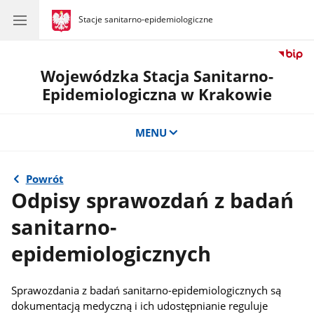
gov.pl
Stacje sanitarno-epidemiologiczne
gov.pl
Stacje
sanitarno-
epidemiologiczne
Wojewódzka Stacja Sanitarno-
Epidemiologiczna w Krakowie
MENU
Powrót
Odpisy sprawozdań z badań
sanitarno-
epidemiologicznych
Sprawozdania z badań sanitarno-epidemiologicznych są
dokumentacją medyczną i ich udostępnianie reguluje