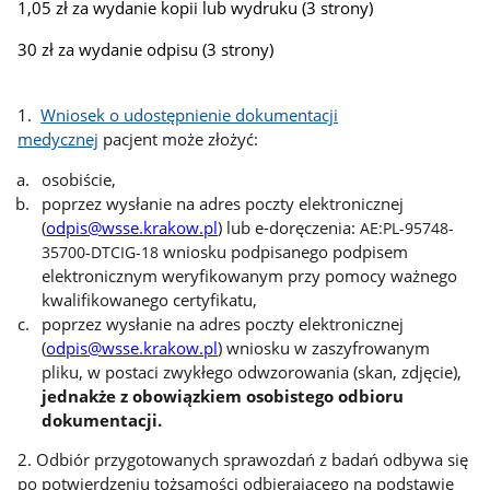
1,05 zł za wydanie kopii lub wydruku (3 strony)
30 zł za wydanie odpisu (3 strony)
1.
Wniosek o udostępnienie dokumentacji
medycznej
pacjent może złożyć:
osobiście,
poprzez wysłanie na adres poczty elektronicznej
(
odpis@wsse.krakow.pl
) lub e-doręczenia:
AE:PL-95748-
wniosku podpisanego podpisem
35700-DTCIG-18
elektronicznym weryfikowanym przy pomocy ważnego
kwalifikowanego certyfikatu,
poprzez wysłanie na adres poczty elektronicznej
(
odpis@wsse.krakow.pl
) wniosku w zaszyfrowanym
pliku, w postaci zwykłego odwzorowania (skan, zdjęcie),
jednakże z obowiązkiem osobistego odbioru
dokumentacji.
2. Odbiór przygotowanych sprawozdań z badań odbywa się
po potwierdzeniu tożsamości odbierającego na podstawie