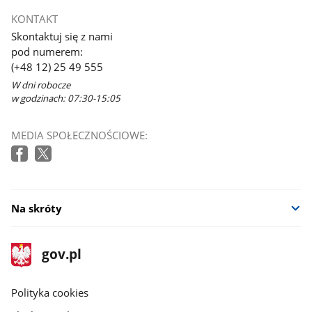
KONTAKT
Skontaktuj się z nami
pod numerem:
(+48 12) 25 49 555
W dni robocze
w godzinach: 07:30-15:05
MEDIA SPOŁECZNOŚCIOWE:
Na skróty
stopka
Strona
gov.pl
gov.pl
główna
gov.pl
Polityka cookies