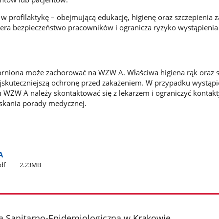
w profilaktykę – obejmującą edukację, higienę oraz szczepienia 
iera bezpieczeństwo pracowników i ogranicza ryzyko wystąpienia
rniona może zachorować na WZW A. Właściwa higiena rąk oraz s
jskuteczniejszą ochronę przed zakażeniem. W przypadku wystąpi
WZW A należy skontaktować się z lekarzem i ograniczyć kontakt
skania porady medycznej.
A
df
2.23MB
a Sanitarno-Epidemiologiczna w Krakowie