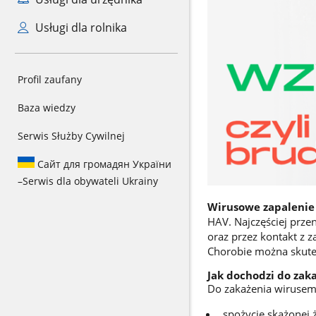
Usługi dla rolnika
Profil zaufany
Baza wiedzy
Serwis Służby Cywilnej
Сайт для громадян України
–
Serwis dla obywateli Ukrainy
Wirusowe zapalenie
HAV. Najczęściej prze
oraz przez kontakt z 
Chorobie można skute
Jak dochodzi do zak
Do zakażenia wirusem 
spożycie skażonej 