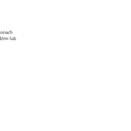
ionach
dźmi lub