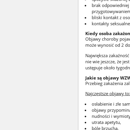
brak odpowiedniej h
przygotowywaniem
bliski kontakt z os
kontakty seksualne
Kiedy osoba zakażon
Objawy choroby pojawi
może wynosić od 2 do
Największa zakaźność
nie wie jeszcze, że je
ustępuje około tygodni
Jakie są objawy WZ
Przebieg zakażenia za
Najczęstsze objawy to
osłabienie i złe sa
objawy przypomina
nudności i wymioty
utrata apetytu,
bóle brzucha,