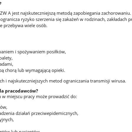
e
WZW A jest najskuteczniejszą metodą zapobiegania zachorowaniu
ogranicza ryzyko szerzenia się zakażeń w rodzinach, zakładach pr
ie przebywa wiele osób.
aniem i spożywaniem posiłków,
oalety,
padami,
bą chorą lub wymagającą opieki.
ch i najskuteczniejszych metod ograniczania transmisji wirusa.
dla pracodawców?
ń w miejscu pracy może prowadzić do:
ków,
adzenia działań przeciwepidemicznych,
yjnych,
entów lub pacjentów.