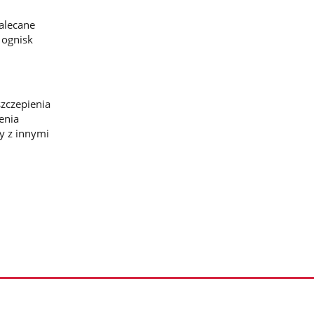
zalecane
 ognisk
zczepienia
enia
y z innymi