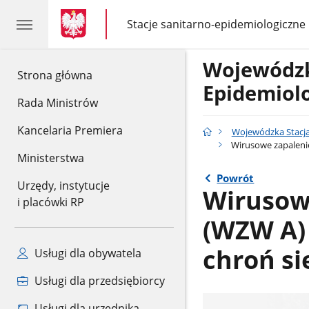
gov.pl
gov.pl
Stacje sanitarno-epidemiologiczne
gov.pl
Stacje
sanitarno-
epidemiologiczne
Wojewódzk
gov.pl
Strona główna
Epidemiol
Rada Ministrów
Kancelaria Premiera
Wojewódzka Stacja
Wirusowe zapalenie
Ministerstwa
Powrót
Urzędy, instytucje
Wirusow
i placówki RP
(WZW A) 
chroń si
Usługi dla obywatela
Usługi dla przedsiębiorcy
Usługi dla urzędnika