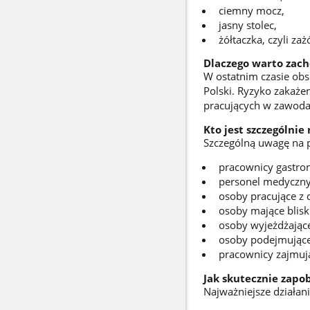
ciemny mocz,
jasny stolec,
żółtaczka, czyli za
Dlaczego warto zach
W ostatnim czasie obs
Polski. Ryzyko zakaże
pracujących w zawodac
Kto jest szczególnie
Szczególną uwagę na p
pracownicy gastron
personel medyczny
osoby pracujące z d
osoby mające blisk
osoby wyjeżdżając
osoby podejmujące
pracownicy zajmują
Jak skutecznie zapo
Najważniejsze działani