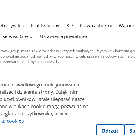
użba cywilna
Profil zaufany
BIP
Prawa autorskie
Warunki
i serwisu Gov.pl
Ustawienia prywatności
 www.gov.pl mogą zawierać adresy skrzynek mailowych. Użytkownik korzystający
dobrowolnie podanych danych w wiadomości) w celu przesłania odpowiedzi na prz
ach przetwarzania danych osobowych.
we publikowane w serwisie (z wyłączeniem treści audiowizualnych), są
 na licencji typu Creative Commons: uznanie autorstwa - na tych samych
 (CC BY-SA 4.0). Materiały audiowizualne, w tym zdjęcia, materiały audio i wideo
ienia prawidłowego funkcjonowania
ane na licencji typu Creative Commons: uznanie autorstwa użycie niekomercyjne 
ależnych 4.0 (CC BY-NC-ND 4.0), o ile nie jest to stwierdzone inaczej.
i działania strony. Dzięki nim
 użytkowników i stale ulepszać nasze
zeglądarki użytkownika, a więc
yka cookies
Odrzuć
Sp