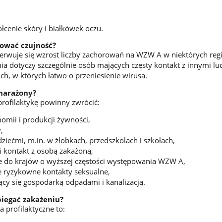
żółcenie skóry i białkówek oczu.
ować czujność?
erwuje się wzrost liczby zachorowań na WZW A w niektórych reg
nia dotyczy szczególnie osób mających częsty kontakt z innymi lu
h, w których łatwo o przeniesienie wirusa.
 narażony?
rofilaktykę powinny zwrócić:
omii i produkcji żywności,
,
ziećmi, m.in. w żłobkach, przedszkolach i szkołach,
i kontakt z osobą zakażoną,
e do krajów o wyższej częstości występowania WZW A,
 ryzykowne kontakty seksualne,
cy się gospodarką odpadami i kanalizacją.
biegać zakażeniu?
a profilaktyczne to: