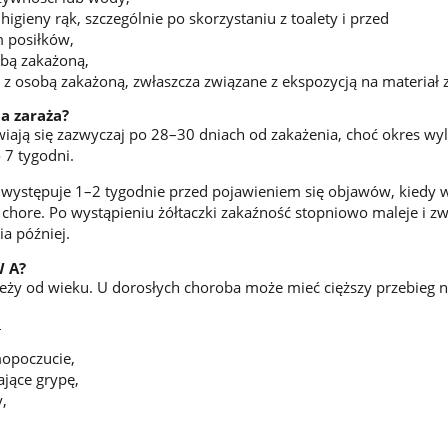
igieny rąk, szczególnie po skorzystaniu z toalety i przed
 posiłków,
obą zakażoną,
 z osobą zakażoną, zwłaszcza związane z ekspozycją na materiał 
a zaraża?
ają się zazwyczaj po 28–30 dniach od zakażenia, choć okres wy
 7 tygodni.
 występuje 1–2 tygodnie przed pojawieniem się objawów, kiedy w
st chore. Po wystąpieniu żółtaczki zakaźność stopniowo maleje i z
a później.
W A?
leży od wieku. U dorosłych choroba może mieć cięższy przebieg ni
:
mopoczucie,
jące grypę,
,