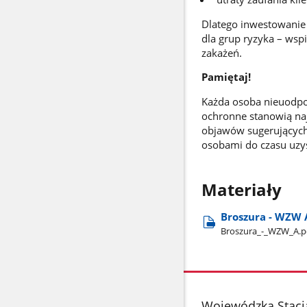
Dlatego inwestowanie 
dla grup ryzyka – wsp
zakażeń.
Pamiętaj!
Każda osoba nieuodpo
ochronne stanowią na
objawów sugerujących 
osobami do czasu uzy
Materiały
Broszura - WZW 
Broszura​_-​_WZW​_A.p
stopka
Wojewódzka Stacj