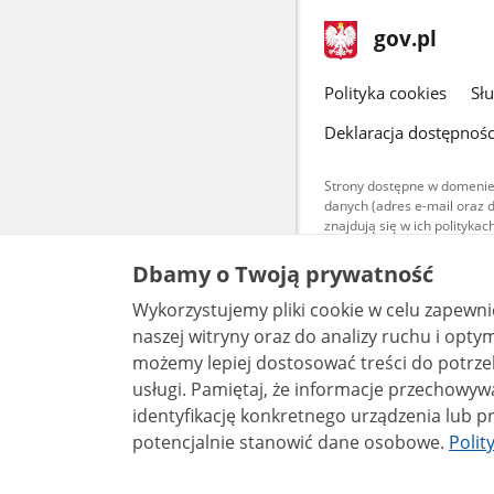
stopka
Strona
gov.pl
gov.pl
główna
gov.pl
Polityka cookies
Sł
Deklaracja dostępnośc
Strony dostępne w domenie
danych (adres e-mail oraz 
znajdują się w ich polityk
Treści teksto
Dbamy o Twoją prywatność
udostępniane
warunkach 4.0
Wykorzystujemy pliki cookie w celu zapewn
są udostępni
bez utworów z
naszej witryny oraz do analizy ruchu i optymalizacj
możemy lepiej dostosować treści do potrzeb
usługi. Pamiętaj, że informacje przechowywane w plikach cookie mogą pozwalać na
identyfikację konkretnego urządzenia lub pr
potencjalnie stanowić dane osobowe.
Polit