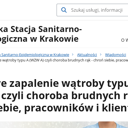
a Stacja Sanitarno-
ogiczna w Krakowie
O 
 Sanitarno-Epidemiologiczna w Krakowie
Aktualności
Wiadomości
 wątroby typu A (WZW A) czyli choroba brudnych rąk - chroń siebie, pracow
e zapalenie wątroby typ
czyli choroba brudnych r
ebie, pracowników i klie