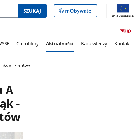
Logowanie
SZUKAJ
mObywatel
do
panelu
WSSE
Co robimy
Aktualności
Baza wiedzy
Kontakt
ników i klientów
u A
ąk -
ntów