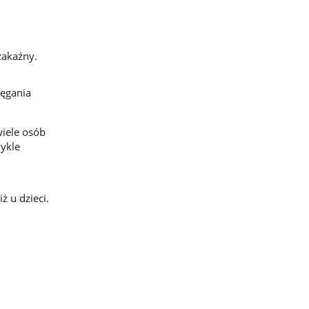
zakaźny.
lęgania
iele osób
wykle
ż u dzieci.