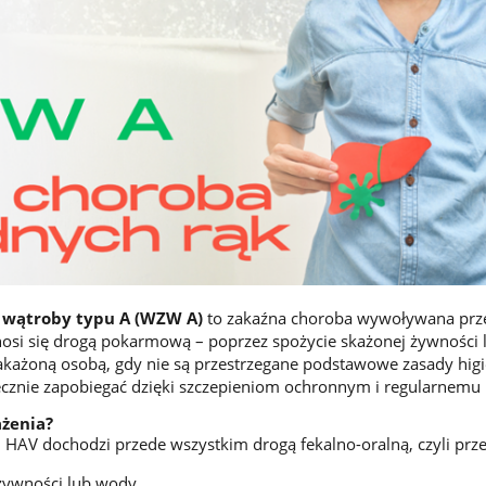
 wątroby typu A (WZW A)
to zakaźna choroba wywoływana prz
nosi się drogą pokarmową – poprzez spożycie skażonej żywności
zakażoną osobą, gdy nie są przestrzegane podstawowe zasady higi
cznie zapobiegać dzięki szczepieniom ochronnym i regularnemu 
ażenia?
HAV dochodzi przede wszystkim drogą fekalno-oralną, czyli prze
żywności lub wody,