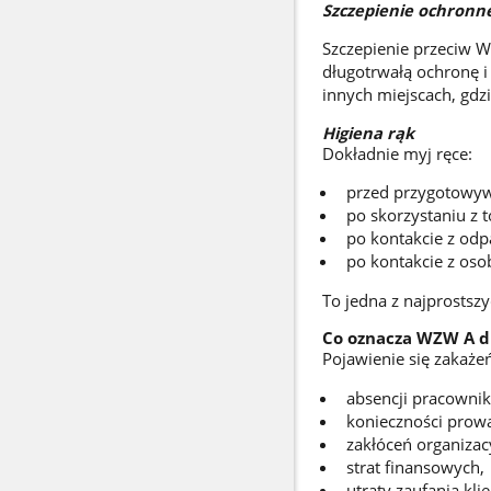
Szczepienie ochronn
Szczepienie przeciw 
długotrwałą ochronę i 
innych miejscach, gdz
Higiena rąk
Dokładnie myj ręce:
przed przygotowyw
po skorzystaniu z t
po kontakcie z od
po kontakcie z oso
To jedna z najprostszy
Co oznacza WZW A 
Pojawienie się zakaże
absencji pracowni
konieczności prow
zakłóceń organizac
strat finansowych,
utraty zaufania kli