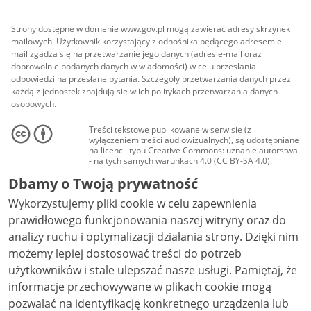
Strony dostępne w domenie www.gov.pl mogą zawierać adresy skrzynek
mailowych. Użytkownik korzystający z odnośnika będącego adresem e-
mail zgadza się na przetwarzanie jego danych (adres e-mail oraz
dobrowolnie podanych danych w wiadomości) w celu przesłania
odpowiedzi na przesłane pytania. Szczegóły przetwarzania danych przez
każdą z jednostek znajdują się w ich politykach przetwarzania danych
osobowych.
Treści tekstowe publikowane w serwisie (z
wyłączeniem treści audiowizualnych), są udostępniane
na licencji typu Creative Commons: uznanie autorstwa
- na tych samych warunkach 4.0 (CC BY-SA 4.0).
Materiały audiowizualne, w tym zdjęcia, materiały
Dbamy o Twoją prywatność
audio i wideo, są udostępniane na licencji typu
Creative Commons: uznanie autorstwa użycie
Wykorzystujemy pliki cookie w celu zapewnienia
niekomercyjne - bez utworów zależnych 4.0 (CC BY-
NC-ND 4.0), o ile nie jest to stwierdzone inaczej.
prawidłowego funkcjonowania naszej witryny oraz do
analizy ruchu i optymalizacji działania strony. Dzięki nim
możemy lepiej dostosować treści do potrzeb
użytkowników i stale ulepszać nasze usługi. Pamiętaj, że
informacje przechowywane w plikach cookie mogą
pozwalać na identyfikację konkretnego urządzenia lub