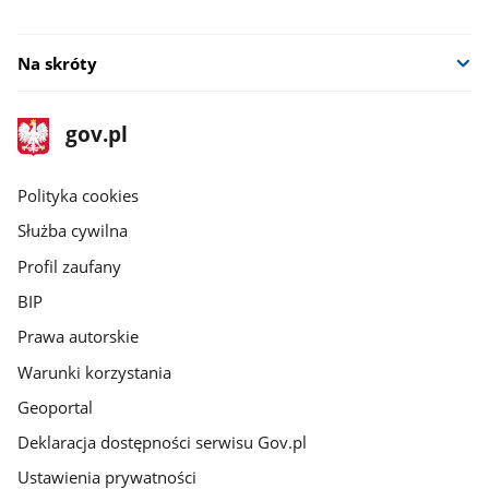
Na skróty
stopka
Strona
gov.pl
gov.pl
główna
gov.pl
Polityka cookies
Służba cywilna
Profil zaufany
BIP
Prawa autorskie
Warunki korzystania
Geoportal
Deklaracja dostępności serwisu Gov.pl
Ustawienia prywatności