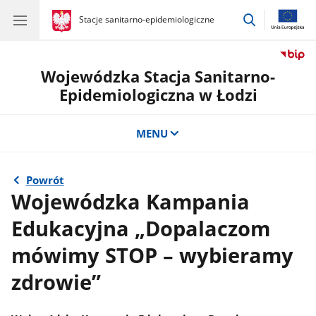
przejdź
gov.pl
Stacje sanitarno-epidemiologiczne
gov.pl
Stacje
do
sanitarno-
wyszukiwar
epidemiologiczne
Wojewódzka Stacja Sanitarno-
Epidemiologiczna w Łodzi
MENU
Powrót
Wojewódzka Kampania
Edukacyjna „Dopalaczom
mówimy STOP – wybieramy
zdrowie”