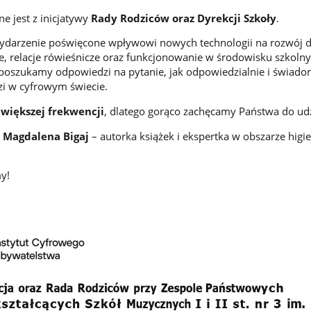
e jest z inicjatywy
Rady Rodziców oraz Dyrekcji Szkoły
.
ydarzenie poświęcone wpływowi nowych technologii na rozwój dz
e, relacje rówieśnicze oraz funkcjonowanie w środowisku szkoln
poszukamy odpowiedzi na pytanie, jak odpowiedzialnie i świado
zi w cyfrowym świecie.
jwiększej frekwencji
, dlatego gorąco zachęcamy Państwa do udz
i
Magdalena Bigaj
– autorka książek i ekspertka w obszarze higi
y!