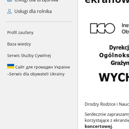
Usługi dla rolnika
Profil zaufany
Baza wiedzy
Serwis Służby Cywilnej
Сайт для громадян України
–
Serwis dla obywateli Ukrainy
Drodzy Rodzice i Nauc
Serdecznie zapraszamy
korzystające z ekranów
koncertowej
.