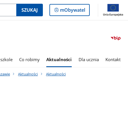
Logowanie
SZUKAJ
mObywatel
do
panelu
szkole
Co robimy
Aktualności
Dla ucznia
Kontakt
szawie
Aktualności
Aktualności