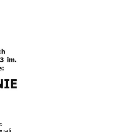
ko
w sali