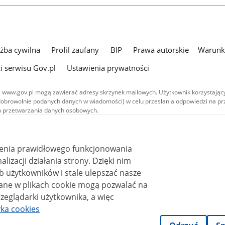
użba cywilna
Profil zaufany
BIP
Prawa autorskie
Warunki
i serwisu Gov.pl
Ustawienia prywatności
 www.gov.pl mogą zawierać adresy skrzynek mailowych. Użytkownik korzystający
dobrowolnie podanych danych w wiadomości) w celu przesłania odpowiedzi na prz
ach przetwarzania danych osobowych.
we publikowane w serwisie (z wyłączeniem treści audiowizualnych), są
 na licencji typu Creative Commons: uznanie autorstwa - na tych samych
 (CC BY-SA 4.0). Materiały audiowizualne, w tym zdjęcia, materiały audio i wideo
ienia prawidłowego funkcjonowania
ane na licencji typu Creative Commons: uznanie autorstwa użycie niekomercyjne 
ależnych 4.0 (CC BY-NC-ND 4.0), o ile nie jest to stwierdzone inaczej.
i działania strony. Dzięki nim
 użytkowników i stale ulepszać nasze
zeglądarki użytkownika, a więc
yka cookies