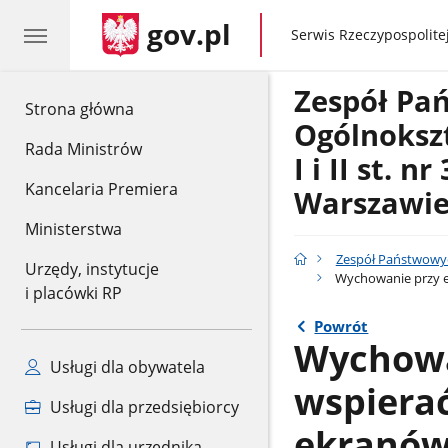
gov.pl
gov.pl
Serwis Rzeczypospolitej
Zespół Pa
gov.pl
Strona główna
Ogólnoksz
Rada Ministrów
I i II st. 
Kancelaria Premiera
Warszawi
Ministerstwa
Zespół Państwowych
Urzędy, instytucje
Wychowanie przy ek
i placówki RP
Powrót
Wychowan
Usługi dla obywatela
wspierać
Usługi dla przedsiębiorcy
ekranów 
Usługi dla urzędnika