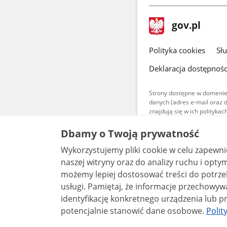
stopka
Strona
gov.pl
gov.pl
główna
gov.pl
Polityka cookies
Sł
Deklaracja dostępnośc
Strony dostępne w domenie
danych (adres e-mail oraz 
znajdują się w ich polityk
Treści teksto
Dbamy o Twoją prywatność
udostępniane
warunkach 4.0
Wykorzystujemy pliki cookie w celu zapewn
są udostępni
bez utworów z
naszej witryny oraz do analizy ruchu i optymalizacj
możemy lepiej dostosować treści do potrzeb
usługi. Pamiętaj, że informacje przechowywane w plikach cookie mogą pozwalać na
identyfikację konkretnego urządzenia lub pr
potencjalnie stanowić dane osobowe.
Polit