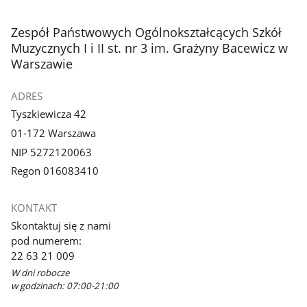
stopka
Zespół Państwowych Ogólnokształcących Szkół
Muzycznych I i II st. nr 3 im. Grażyny Bacewicz w
Warszawie
ADRES
Tyszkiewicza 42
01-172 Warszawa
NIP 5272120063
Regon 016083410
KONTAKT
Skontaktuj się z nami
pod numerem:
22 63 21 009
W dni robocze
w godzinach: 07:00-21:00