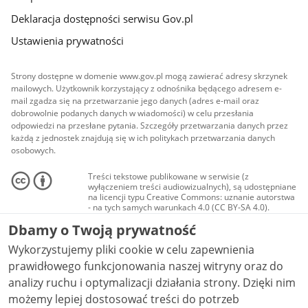
Deklaracja dostępności serwisu Gov.pl
Ustawienia prywatności
Strony dostępne w domenie www.gov.pl mogą zawierać adresy skrzynek
mailowych. Użytkownik korzystający z odnośnika będącego adresem e-
mail zgadza się na przetwarzanie jego danych (adres e-mail oraz
dobrowolnie podanych danych w wiadomości) w celu przesłania
odpowiedzi na przesłane pytania. Szczegóły przetwarzania danych przez
każdą z jednostek znajdują się w ich politykach przetwarzania danych
osobowych.
Treści tekstowe publikowane w serwisie (z
wyłączeniem treści audiowizualnych), są udostępniane
na licencji typu Creative Commons: uznanie autorstwa
- na tych samych warunkach 4.0 (CC BY-SA 4.0).
Materiały audiowizualne, w tym zdjęcia, materiały
Dbamy o Twoją prywatność
audio i wideo, są udostępniane na licencji typu
Creative Commons: uznanie autorstwa użycie
Wykorzystujemy pliki cookie w celu zapewnienia
niekomercyjne - bez utworów zależnych 4.0 (CC BY-
NC-ND 4.0), o ile nie jest to stwierdzone inaczej.
prawidłowego funkcjonowania naszej witryny oraz do
analizy ruchu i optymalizacji działania strony. Dzięki nim
możemy lepiej dostosować treści do potrzeb