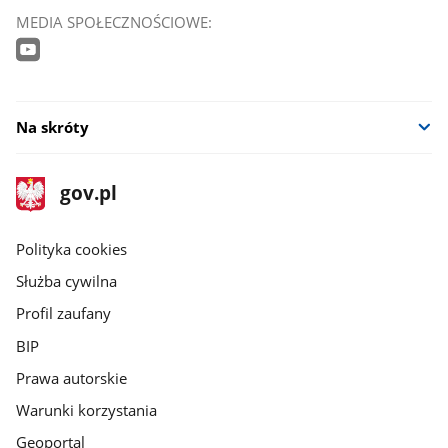
MEDIA SPOŁECZNOŚCIOWE:
Na skróty
stopka
Strona
gov.pl
gov.pl
główna
gov.pl
Polityka cookies
Służba cywilna
Profil zaufany
BIP
Prawa autorskie
Warunki korzystania
Geoportal