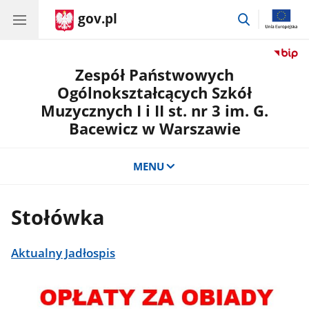
gov.pl
przejdź
do
wyszukiwar
Zespół Państwowych
Ogólnokształcących Szkół
Muzycznych I i II st. nr 3 im. G.
Bacewicz w Warszawie
MENU
Stołówka
Aktualny Jadłospis