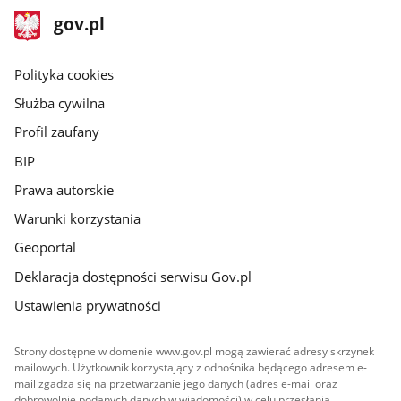
stopka
Strona
gov.pl
gov.pl
główna
gov.pl
Polityka cookies
Służba cywilna
Profil zaufany
BIP
Prawa autorskie
Warunki korzystania
Geoportal
Deklaracja dostępności serwisu Gov.pl
Ustawienia prywatności
Strony dostępne w domenie www.gov.pl mogą zawierać adresy skrzynek
mailowych. Użytkownik korzystający z odnośnika będącego adresem e-
mail zgadza się na przetwarzanie jego danych (adres e-mail oraz
dobrowolnie podanych danych w wiadomości) w celu przesłania