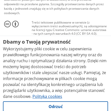
odpowiedzi na przesłane pytania. Szczegóły przetwarzania danych przez
każdą z jednostek znajdują się w ich politykach przetwarzania danych
osobowych.
Treści tekstowe publikowane w serwisie (z
wyłączeniem treści audiowizualnych), są udostępniane
na licencji typu Creative Commons: uznanie autorstwa
- na tych samych warunkach 4.0 (CC BY-SA 4.0).
Materiały audiowizualne, w tym zdjęcia, materiały
Dbamy o Twoją prywatność
audio i wideo, są udostępniane na licencji typu
Creative Commons: uznanie autorstwa użycie
Wykorzystujemy pliki cookie w celu zapewnienia
niekomercyjne - bez utworów zależnych 4.0 (CC BY-
NC-ND 4.0), o ile nie jest to stwierdzone inaczej.
prawidłowego funkcjonowania naszej witryny oraz do
analizy ruchu i optymalizacji działania strony. Dzięki nim
możemy lepiej dostosować treści do potrzeb
użytkowników i stale ulepszać nasze usługi. Pamiętaj, że
informacje przechowywane w plikach cookie mogą
pozwalać na identyfikację konkretnego urządzenia lub
przeglądarki użytkownika, a więc potencjalnie stanowić
dane osobowe.
Polityka cookies
Odrzuć