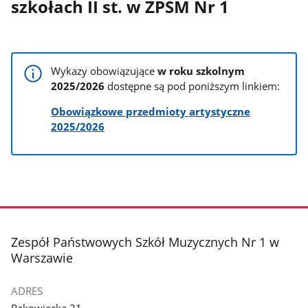
szkołach II st. w ZPSM Nr 1
Wykazy obowiązujące
w roku szkolnym
2025/2026
dostępne są pod poniższym linkiem:
Obowiązkowe przedmioty artystyczne
2025/2026
stopka
Zespół Państwowych Szkół Muzycznych Nr 1 w
Warszawie
ADRES
Rakowiecka 21