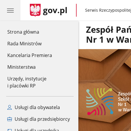
gov.pl
gov.pl
Serwis Rzeczypospolitej
Zespół Pa
gov.pl
Strona główna
Nr 1 w Wa
Rada Ministrów
Kancelaria Premiera
Ministerstwa
Urzędy, instytucje
i placówki RP
Usługi dla obywatela
Usługi dla przedsiębiorcy
Usługi dla urzędnika