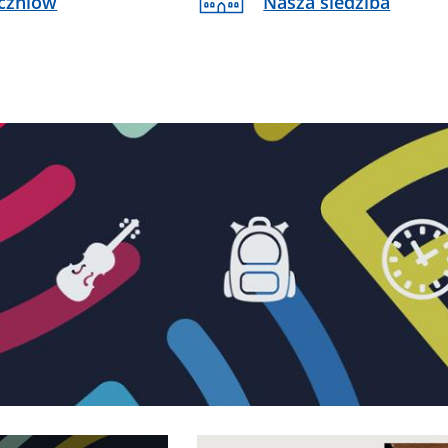
czniów
Nasza siedziba