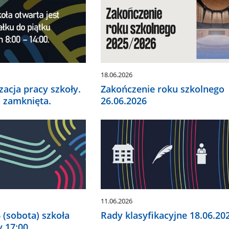
18.06.2026
acja pracy szkoły.
Zakończenie roku szkolnego
a zamknięta.
26.06.2026
11.06.2026
 (sobota) szkoła
Rady klasyfikacyjne 18.06.20
y 17:00