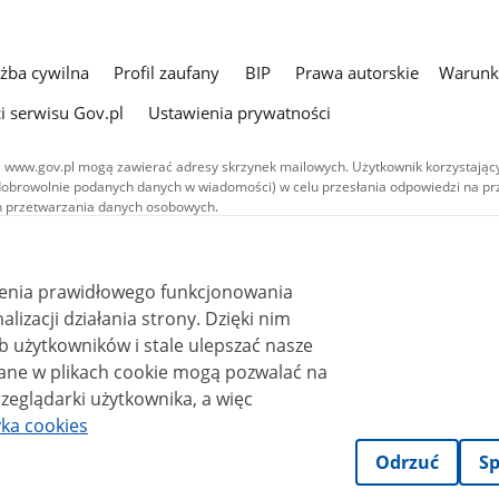
użba cywilna
Profil zaufany
BIP
Prawa autorskie
Warunki
i serwisu Gov.pl
Ustawienia prywatności
 www.gov.pl mogą zawierać adresy skrzynek mailowych. Użytkownik korzystający
dobrowolnie podanych danych w wiadomości) w celu przesłania odpowiedzi na prz
ach przetwarzania danych osobowych.
we publikowane w serwisie (z wyłączeniem treści audiowizualnych), są
 na licencji typu Creative Commons: uznanie autorstwa - na tych samych
 (CC BY-SA 4.0). Materiały audiowizualne, w tym zdjęcia, materiały audio i wideo
ienia prawidłowego funkcjonowania
ane na licencji typu Creative Commons: uznanie autorstwa użycie niekomercyjne 
ależnych 4.0 (CC BY-NC-ND 4.0), o ile nie jest to stwierdzone inaczej.
i działania strony. Dzięki nim
 użytkowników i stale ulepszać nasze
zeglądarki użytkownika, a więc
yka cookies
Odrzuć
Sp