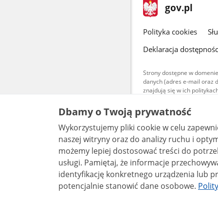
stopka
Strona
gov.pl
gov.pl
główna
gov.pl
Polityka cookies
Sł
Deklaracja dostępnośc
Strony dostępne w domenie
danych (adres e-mail oraz 
znajdują się w ich polityk
Treści teksto
Dbamy o Twoją prywatność
udostępniane
warunkach 4.0
Wykorzystujemy pliki cookie w celu zapewn
są udostępni
bez utworów z
naszej witryny oraz do analizy ruchu i optymalizacj
możemy lepiej dostosować treści do potrzeb
usługi. Pamiętaj, że informacje przechowywane w plikach cookie mogą pozwalać na
identyfikację konkretnego urządzenia lub pr
potencjalnie stanowić dane osobowe.
Polit