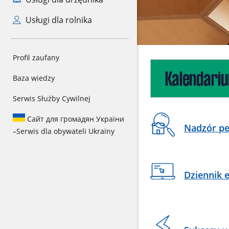
Usługi dla rolnika
CSS
Profil zaufany
Baner
do
reklamowy
sekcji
Baza wiedzy
Banner
Serwis Służby Cywilnej
Na
Сайт для громадян України
Nadzór pe
skróty
–
Serwis dla obywateli Ukrainy
Dziennik 