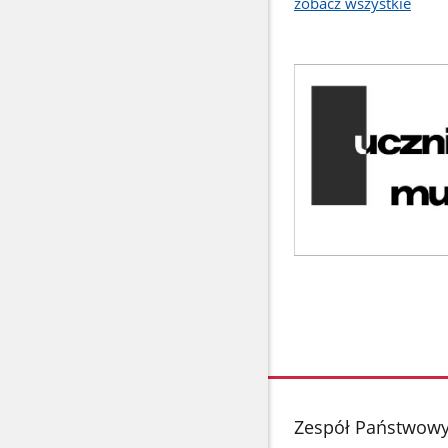
zobacz wszystkie
stopka
Zespół Państwowy