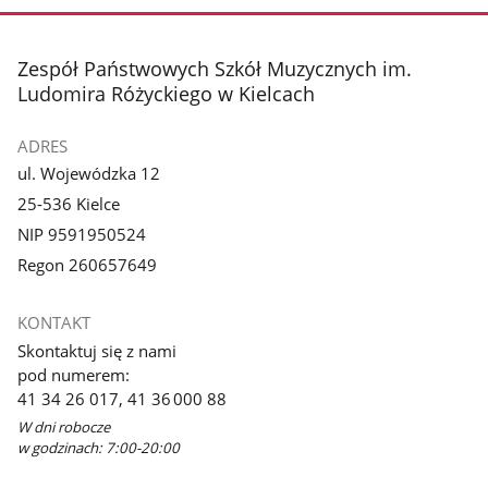
stopka
Zespół Państwowych Szkół Muzycznych im.
Ludomira Różyckiego w Kielcach
ADRES
ul. Wojewódzka 12
25-536 Kielce
NIP 9591950524
Regon 260657649
KONTAKT
Skontaktuj się z nami
pod numerem:
41 34 26 017, 41 36 000 88
W dni robocze
w godzinach: 7:00-20:00