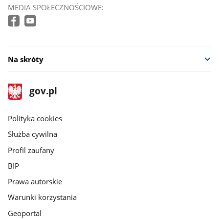
MEDIA SPOŁECZNOŚCIOWE:
Na skróty
stopka
Strona
gov.pl
gov.pl
główna
gov.pl
Polityka cookies
Służba cywilna
Profil zaufany
BIP
Prawa autorskie
Warunki korzystania
Geoportal