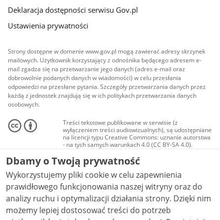
Deklaracja dostępności serwisu Gov.pl
Ustawienia prywatności
Strony dostępne w domenie www.gov.pl mogą zawierać adresy skrzynek
mailowych. Użytkownik korzystający z odnośnika będącego adresem e-
mail zgadza się na przetwarzanie jego danych (adres e-mail oraz
dobrowolnie podanych danych w wiadomości) w celu przesłania
odpowiedzi na przesłane pytania. Szczegóły przetwarzania danych przez
każdą z jednostek znajdują się w ich politykach przetwarzania danych
osobowych.
Treści tekstowe publikowane w serwisie (z
wyłączeniem treści audiowizualnych), są udostępniane
na licencji typu Creative Commons: uznanie autorstwa
- na tych samych warunkach 4.0 (CC BY-SA 4.0).
Materiały audiowizualne, w tym zdjęcia, materiały
Dbamy o Twoją prywatność
audio i wideo, są udostępniane na licencji typu
Creative Commons: uznanie autorstwa użycie
Wykorzystujemy pliki cookie w celu zapewnienia
niekomercyjne - bez utworów zależnych 4.0 (CC BY-
NC-ND 4.0), o ile nie jest to stwierdzone inaczej.
prawidłowego funkcjonowania naszej witryny oraz do
analizy ruchu i optymalizacji działania strony. Dzięki nim
możemy lepiej dostosować treści do potrzeb