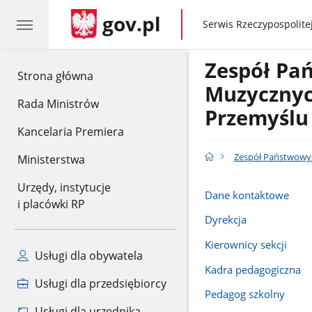
gov.pl
gov.pl
Serwis Rzeczypospolitej
Zespół Pa
gov.pl
Strona główna
Muzycznyc
Rada Ministrów
Przemyślu
Kancelaria Premiera
Zespół Państwowyc
Ministerstwa
Urzędy, instytucje
Dane kontaktowe
i placówki RP
Dyrekcja
Kierownicy sekcji
Usługi dla obywatela
Kadra pedagogiczna
Usługi dla przedsiębiorcy
Pedagog szkolny
Usługi dla urzędnika