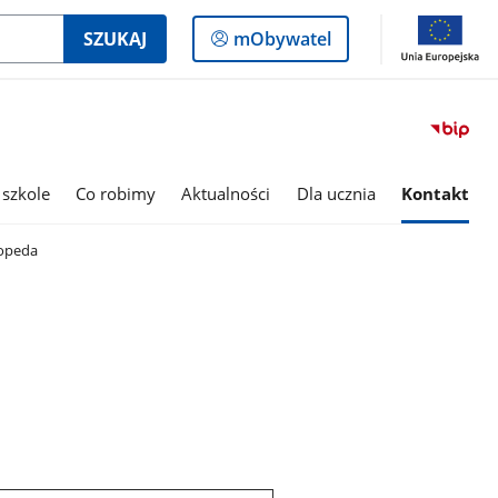
Logowanie
SZUKAJ
mObywatel
do
panelu
 szkole
Co robimy
Aktualności
Dla ucznia
Kontakt
opeda