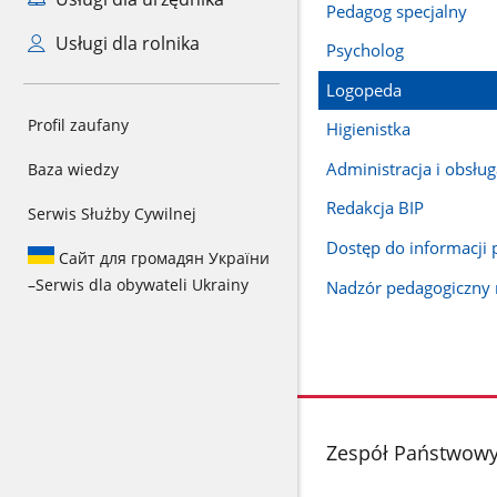
Pedagog specjalny
Usługi dla rolnika
Psycholog
Logopeda
Profil zaufany
Higienistka
Administracja i obsług
Baza wiedzy
Redakcja BIP
Serwis Służby Cywilnej
Dostęp do informacji 
Сайт для громадян України
–
Serwis dla obywateli Ukrainy
Nadzór pedagogiczny 
stopka
Zespół Państwowy