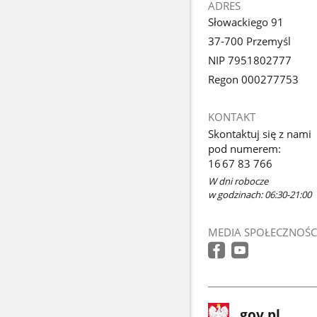
ADRES
Słowackiego 91
37-700 Przemyśl
NIP 7951802777
Regon 000277753
KONTAKT
Skontaktuj się z nami
pod numerem:
16 67 83 766
W dni robocze
w godzinach: 06:30-21:00
MEDIA SPOŁECZNOŚC
stopka
Strona
gov.pl