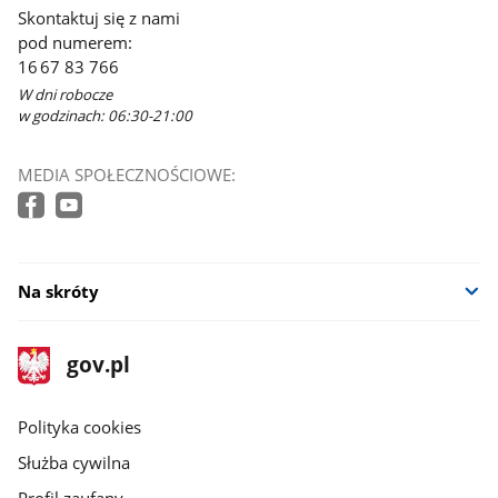
Skontaktuj się z nami
pod numerem:
16 67 83 766
W dni robocze
w godzinach: 06:30-21:00
MEDIA SPOŁECZNOŚCIOWE:
Na skróty
stopka
Strona
gov.pl
gov.pl
główna
gov.pl
Polityka cookies
Służba cywilna