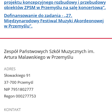
projektu koncepcyjnego rozbudowy i przebudowy
obiektów ZPSM w Przemyślu na salę koncertową”.
Dofinansowanie do zadania - „27.
Międzynarodowy Festiwal Muzyki Akordeonowej
w Przemyślu”.
stopka
Zespół Państwowych Szkół Muzycznych im.
Artura Malawskiego w Przemyślu
ADRES
Słowackiego 91
37-700 Przemyśl
NIP 7951802777
Regon 000277753
KONTAKT