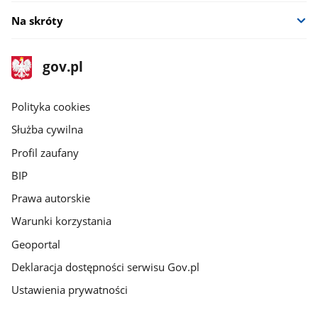
Na skróty
stopka
Strona
gov.pl
gov.pl
główna
gov.pl
Polityka cookies
Służba cywilna
Profil zaufany
BIP
Prawa autorskie
Warunki korzystania
Geoportal
Deklaracja dostępności serwisu Gov.pl
Ustawienia prywatności