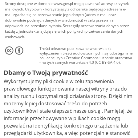
Strony dostępne w domenie www.gov.pl mogą zawierać adresy skrzynek
mailowych. Użytkownik korzystający z odnośnika będącego adresem e-
mail zgadza się na przetwarzanie jego danych (adres e-mail oraz
dobrowolnie podanych danych w wiadomości) w celu przesłania
odpowiedzi na przesłane pytania. Szczegóły przetwarzania danych przez
każdą z jednostek znajdują się w ich politykach przetwarzania danych
osobowych.
Treści tekstowe publikowane w serwisie (z
wyłączeniem treści audiowizualnych), są udostępniane
na licencji typu Creative Commons: uznanie autorstwa
- na tych samych warunkach 4.0 (CC BY-SA 4.0).
Materiały audiowizualne, w tym zdjęcia, materiały
Dbamy o Twoją prywatność
audio i wideo, są udostępniane na licencji typu
Creative Commons: uznanie autorstwa użycie
Wykorzystujemy pliki cookie w celu zapewnienia
niekomercyjne - bez utworów zależnych 4.0 (CC BY-
NC-ND 4.0), o ile nie jest to stwierdzone inaczej.
prawidłowego funkcjonowania naszej witryny oraz do
analizy ruchu i optymalizacji działania strony. Dzięki nim
możemy lepiej dostosować treści do potrzeb
użytkowników i stale ulepszać nasze usługi. Pamiętaj, że
informacje przechowywane w plikach cookie mogą
pozwalać na identyfikację konkretnego urządzenia lub
przeglądarki użytkownika, a więc potencjalnie stanowić