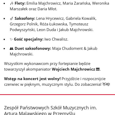
🎶
Flety:
Emilia Majchrowicz, Maria Zarańska, Weronika
Marszałek oraz Daria Młot.
🎷
Saksofony:
Lena Hrycewicz, Gabriela Kowalik,
Grzegorz Polnik, Róża Łukowska, Tymoteusz
Podwyszyński, Leon Duda i Jakub Majchrowski.
✨
Gość specjalny:
Iwo Chwalisz.
👥
Duet saksofonowy:
Maja Chudoment & Jakub
Majchrowski.
Wszystkim wykonawcom przy fortepianie będzie
towarzyszył akompaniator
Wojciech Majchrowicz
🎹.
Wstęp na koncert jest wolny!
Przyjdźcie i rozpocznijcie
czerwiec w pięknym, muzycznym stylu. Do zobaczenia! 👋🎼
stopka
Zespół Państwowych Szkół Muzycznych im.
Artura Malawskiego w Przemyślu