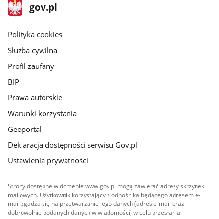
stopka
Strona
gov.pl
gov.pl
główna
gov.pl
Polityka cookies
Służba cywilna
Profil zaufany
BIP
Prawa autorskie
Warunki korzystania
Geoportal
Deklaracja dostępności serwisu Gov.pl
Ustawienia prywatności
Strony dostępne w domenie www.gov.pl mogą zawierać adresy skrzynek
mailowych. Użytkownik korzystający z odnośnika będącego adresem e-
mail zgadza się na przetwarzanie jego danych (adres e-mail oraz
dobrowolnie podanych danych w wiadomości) w celu przesłania