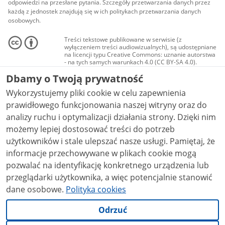
odpowiedzi na przesłane pytania. Szczegóły przetwarzania danych przez
każdą z jednostek znajdują się w ich politykach przetwarzania danych
osobowych.
Treści tekstowe publikowane w serwisie (z
wyłączeniem treści audiowizualnych), są udostępniane
na licencji typu Creative Commons: uznanie autorstwa
- na tych samych warunkach 4.0 (CC BY-SA 4.0).
Materiały audiowizualne, w tym zdjęcia, materiały
Dbamy o Twoją prywatność
audio i wideo, są udostępniane na licencji typu
Creative Commons: uznanie autorstwa użycie
Wykorzystujemy pliki cookie w celu zapewnienia
niekomercyjne - bez utworów zależnych 4.0 (CC BY-
NC-ND 4.0), o ile nie jest to stwierdzone inaczej.
prawidłowego funkcjonowania naszej witryny oraz do
analizy ruchu i optymalizacji działania strony. Dzięki nim
możemy lepiej dostosować treści do potrzeb
użytkowników i stale ulepszać nasze usługi. Pamiętaj, że
informacje przechowywane w plikach cookie mogą
pozwalać na identyfikację konkretnego urządzenia lub
przeglądarki użytkownika, a więc potencjalnie stanowić
dane osobowe.
Polityka cookies
Odrzuć