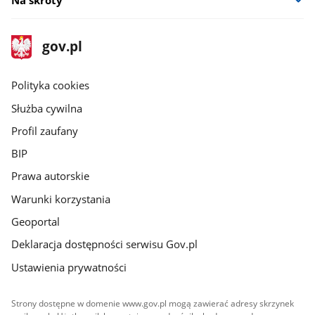
stopka
Strona
gov.pl
gov.pl
główna
gov.pl
Polityka cookies
Służba cywilna
Profil zaufany
BIP
Prawa autorskie
Warunki korzystania
Geoportal
Deklaracja dostępności serwisu Gov.pl
Ustawienia prywatności
Strony dostępne w domenie www.gov.pl mogą zawierać adresy skrzynek