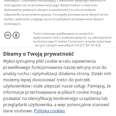
mailowych. Użytkownik korzystający z odnośnika będącego adresem e-
mail zgadza się na przetwarzanie jego danych (adres e-mail oraz
dobrowolnie podanych danych w wiadomości) w celu przesłania
odpowiedzi na przesłane pytania. Szczegóły przetwarzania danych przez
każdą z jednostek znajdują się w ich politykach przetwarzania danych
osobowych.
Treści tekstowe publikowane w serwisie (z
wyłączeniem treści audiowizualnych), są udostępniane
na licencji typu Creative Commons: uznanie autorstwa
- na tych samych warunkach 4.0 (CC BY-SA 4.0).
Materiały audiowizualne, w tym zdjęcia, materiały
Dbamy o Twoją prywatność
audio i wideo, są udostępniane na licencji typu
Creative Commons: uznanie autorstwa użycie
Wykorzystujemy pliki cookie w celu zapewnienia
niekomercyjne - bez utworów zależnych 4.0 (CC BY-
NC-ND 4.0), o ile nie jest to stwierdzone inaczej.
prawidłowego funkcjonowania naszej witryny oraz do
analizy ruchu i optymalizacji działania strony. Dzięki nim
możemy lepiej dostosować treści do potrzeb
użytkowników i stale ulepszać nasze usługi. Pamiętaj, że
informacje przechowywane w plikach cookie mogą
pozwalać na identyfikację konkretnego urządzenia lub
przeglądarki użytkownika, a więc potencjalnie stanowić
dane osobowe.
Polityka cookies