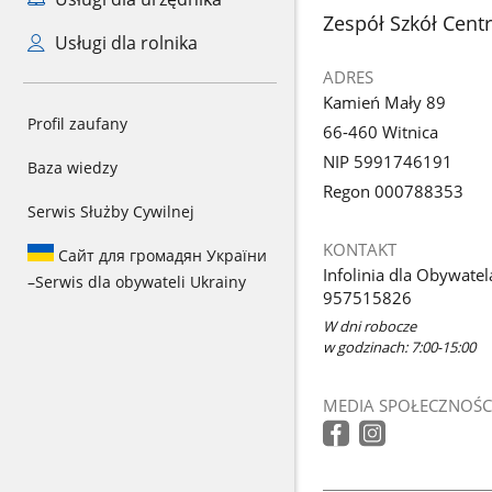
stopka
Zespół Szkół Cent
Usługi dla rolnika
ADRES
Kamień Mały 89
Profil zaufany
66-460 Witnica
NIP 5991746191
Baza wiedzy
Regon 000788353
Serwis Służby Cywilnej
KONTAKT
Сайт для громадян України
Infolinia dla Obywatel
–
Serwis dla obywateli Ukrainy
957515826
W dni robocze
w godzinach: 7:00-15:00
MEDIA SPOŁECZNOŚC