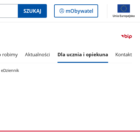
Logowanie
SZUKAJ
mObywatel
do
panelu
o robimy
Aktualności
Dla ucznia i opiekuna
Kontakt
eDziennik