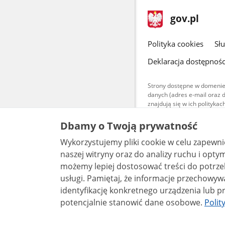
stopka
Strona
gov.pl
gov.pl
główna
gov.pl
Polityka cookies
Sł
Deklaracja dostępnośc
Strony dostępne w domenie
danych (adres e-mail oraz 
znajdują się w ich polityk
Treści teksto
Dbamy o Twoją prywatność
udostępniane
warunkach 4.0
Wykorzystujemy pliki cookie w celu zapewn
są udostępni
naszej witryny oraz do analizy ruchu i optymalizacj
bez utworów z
możemy lepiej dostosować treści do potrzeb
usługi. Pamiętaj, że informacje przechowywane w plikach cookie mogą pozwalać na
identyfikację konkretnego urządzenia lub pr
potencjalnie stanowić dane osobowe.
Polit