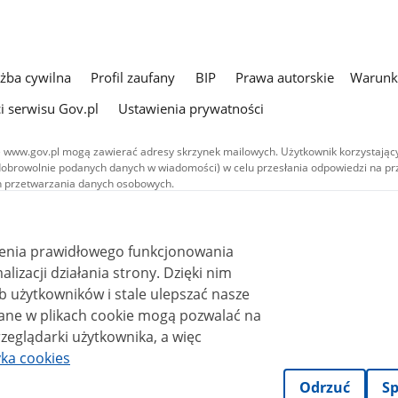
użba cywilna
Profil zaufany
BIP
Prawa autorskie
Warunki
i serwisu Gov.pl
Ustawienia prywatności
 www.gov.pl mogą zawierać adresy skrzynek mailowych. Użytkownik korzystający
dobrowolnie podanych danych w wiadomości) w celu przesłania odpowiedzi na prz
ach przetwarzania danych osobowych.
we publikowane w serwisie (z wyłączeniem treści audiowizualnych), są
 na licencji typu Creative Commons: uznanie autorstwa - na tych samych
 (CC BY-SA 4.0). Materiały audiowizualne, w tym zdjęcia, materiały audio i wideo
ienia prawidłowego funkcjonowania
ane na licencji typu Creative Commons: uznanie autorstwa użycie niekomercyjne 
i działania strony. Dzięki nim
ależnych 4.0 (CC BY-NC-ND 4.0), o ile nie jest to stwierdzone inaczej.
 użytkowników i stale ulepszać nasze
zeglądarki użytkownika, a więc
yka cookies
Odrzuć
Sp