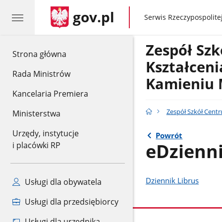
gov.pl
gov.pl
Serwis Rzeczypospolitej
Zespół Sz
gov.pl
Strona główna
Kształceni
Rada Ministrów
Kamieniu
Kancelaria Premiera
Zespół Szkół Cent
Ministerstwa
Urzędy, instytucje
Powrót
eDzienn
i placówki RP
Dziennik Librus
Usługi dla obywatela
Usługi dla przedsiębiorcy
Usługi dla urzędnika