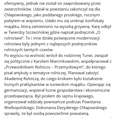
ofensywny, jednak nie został on zaaprobowany przez
zwierzchników. Udział w powstaniu zakończył się dla
Chłapowskiego, jako poddanego pruskiego, rocznym
pobytem w więzieniu. Udało mu się uniknąć konfiskaty
majątku, którą zamieniono na wysoką grzywnę. Karę odbył
w Twierdzy Szczecińskiej gdzie napisał podręcznik „O
rolnictwie”. To i inne dzieła poświęcone modernizacji
rolnictwa były jednymi z najlepszych podręczników
rolniczych tamtych czasów.
Po wyjściu na wolność wrócił do rodzinnej Turwi, związał
się politycznie z Karolem Marcinkowskim, współpracował z
„Przewodnikiem Rolniczo – Przemysłowym”, do którego
pisał artykuły o tematyce rolniczej. Planował założyć
Akademię Rolniczą, do czego krokiem było kształcenie
licznych praktykantów w turewskim majątku. Opierając się
germanizacji, wspierał liczne gospodarstwa i ekonomiczne
przedsięwzięcia. Był posłem do sejmu krajowego,
organizował oddziały powstańcze podczas Powstania
Wielkopolskiego. Dokonania Dezyderego Chłapowskiego
sprawiły, że był osobą powszechnie poważaną.