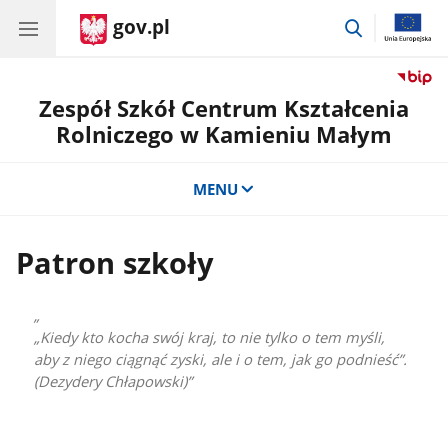
gov.pl
przejdź
do
wyszukiwar
Zespół Szkół Centrum Kształcenia
Rolniczego w Kamieniu Małym
MENU
Patron szkoły
„Kiedy kto kocha swój kraj, to nie tylko o tem myśli,
aby z niego ciągnąć zyski, ale i o tem, jak go podnieść”.
(Dezydery Chłapowski)