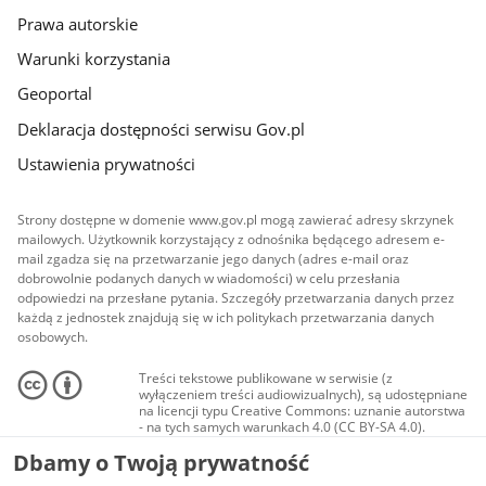
Prawa autorskie
Warunki korzystania
Geoportal
Deklaracja dostępności serwisu Gov.pl
Ustawienia prywatności
Strony dostępne w domenie www.gov.pl mogą zawierać adresy skrzynek
mailowych. Użytkownik korzystający z odnośnika będącego adresem e-
mail zgadza się na przetwarzanie jego danych (adres e-mail oraz
dobrowolnie podanych danych w wiadomości) w celu przesłania
odpowiedzi na przesłane pytania. Szczegóły przetwarzania danych przez
każdą z jednostek znajdują się w ich politykach przetwarzania danych
osobowych.
Treści tekstowe publikowane w serwisie (z
wyłączeniem treści audiowizualnych), są udostępniane
na licencji typu Creative Commons: uznanie autorstwa
- na tych samych warunkach 4.0 (CC BY-SA 4.0).
Materiały audiowizualne, w tym zdjęcia, materiały
Dbamy o Twoją prywatność
audio i wideo, są udostępniane na licencji typu
Creative Commons: uznanie autorstwa użycie