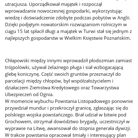
utracjusza. Uporządkował majątek i rozpoczął
wprowadzanie nowoczesnej gospodarki, wykorzystując
wiedzę i doświadczenie zdobyte podczas pobytów w Anglii.
Dzięki podjętym nowatorskim rozwiązaniom rolniczym w
ciągu 15 lat spłacił długi a majątek w Turwi stał się jednym z
najlepszych gospodarstw w Wielkim Księstwie Poznańskim.
Chłapowski między innymi wprowadził płodozmian zamiast
trójpolówki, używał żelaznego pługa i siał wzbogacającą
glebę koniczynę. Część swoich gruntów przeznaczył do
parcelacji między chłopów, był współzałożycielem i
działaczem Ziemstwa Kredytowego oraz Towarzystwa
Ubezpieczeń od Ognia.
W momencie wybuchu Powstania Listopadowego ponownie
przywdział mundur i przekroczył granicę, zgłaszając się do
polskiego wojska powstańczego. Brał udział w bitwie pod
Grochowem, otrzymał dowództwo brygady, uczestniczył w
wyprawie na Litwę, awansował do stopnia generała dywizji.
W trakcie powstania opracował śmiały i interesujący plan