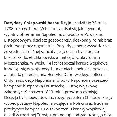
Dezydery Chłapowski herbu Dryja
urodził się 23 maja
1788 roku w Turwi. W historii zapisał się jako generał,
wybitny oficer armii Napoleona, dowódca w Powstaniu
Listopadowym, działacz gospodarczy, doskonały rolnik oraz
prekursor pracy organicznej. Przyszły generał wywodził się
ze średniozamożnej szlachty. Jego ojcem był starosta
kościański Józef Chłapowski, a matką Urszula z domu
Moszczeńska. W wieku 14 lat rozpoczął karierę wojskową,
kształcąc się w wojskowych uczelniach i pełniąc obowiązki
adiutanta generała Jana Henryka Dąbrowskiego i oficera
Ordynansowego Napoleona. U boku Napoleona przeszedł
kampanie hiszpańską i austriacką. Służbę wojskową
zakończył 19 czerwca 1813 roku, prosząc o dymisję.
Decyzja była spowodowana rozgoryczeniem Chłapowskiego
wobec postawy Napoleona względem Polski oraz trudami
przebytych kampanii. Po zakończeniu kariery wojskowej
osiadł w rodzimej Turwi, którą odkupił od zadłużonego ojca