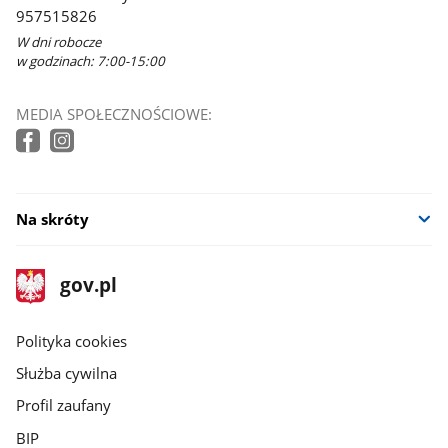
957515826
W dni robocze
w godzinach: 7:00-15:00
MEDIA SPOŁECZNOŚCIOWE:
Na skróty
stopka
Strona
gov.pl
gov.pl
główna
gov.pl
Polityka cookies
Służba cywilna
Profil zaufany
BIP