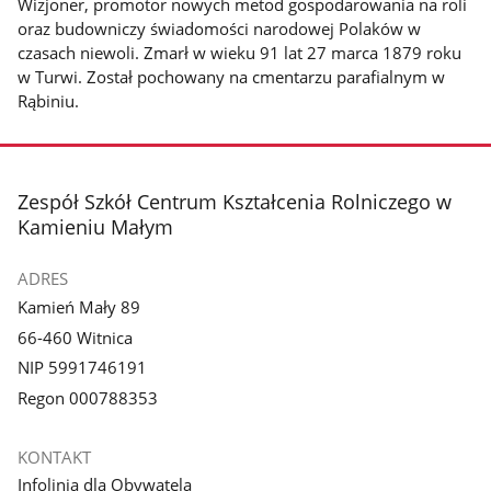
Wizjoner, promotor nowych metod gospodarowania na roli
oraz budowniczy świadomości narodowej Polaków w
czasach niewoli. Zmarł w wieku 91 lat 27 marca 1879 roku
w Turwi. Został pochowany na cmentarzu parafialnym w
Rąbiniu.
stopka
Zespół Szkół Centrum Kształcenia Rolniczego w
Kamieniu Małym
ADRES
Kamień Mały 89
66-460 Witnica
NIP 5991746191
Regon 000788353
KONTAKT
Infolinia dla Obywatela