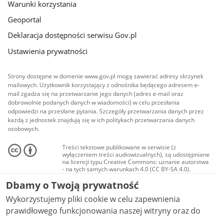
Warunki korzystania
Geoportal
Deklaracja dostępności serwisu Gov.pl
Ustawienia prywatności
Strony dostępne w domenie www.gov.pl mogą zawierać adresy skrzynek
mailowych. Użytkownik korzystający z odnośnika będącego adresem e-
mail zgadza się na przetwarzanie jego danych (adres e-mail oraz
dobrowolnie podanych danych w wiadomości) w celu przesłania
odpowiedzi na przesłane pytania. Szczegóły przetwarzania danych przez
każdą z jednostek znajdują się w ich politykach przetwarzania danych
osobowych.
Treści tekstowe publikowane w serwisie (z
wyłączeniem treści audiowizualnych), są udostępniane
na licencji typu Creative Commons: uznanie autorstwa
- na tych samych warunkach 4.0 (CC BY-SA 4.0).
Materiały audiowizualne, w tym zdjęcia, materiały
Dbamy o Twoją prywatność
audio i wideo, są udostępniane na licencji typu
Creative Commons: uznanie autorstwa użycie
Wykorzystujemy pliki cookie w celu zapewnienia
niekomercyjne - bez utworów zależnych 4.0 (CC BY-
NC-ND 4.0), o ile nie jest to stwierdzone inaczej.
prawidłowego funkcjonowania naszej witryny oraz do