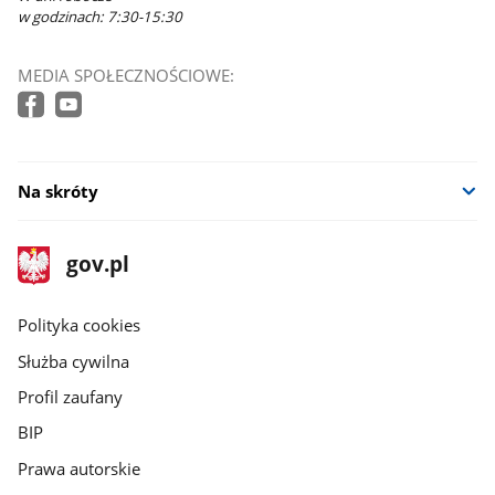
w godzinach: 7:30-15:30
MEDIA SPOŁECZNOŚCIOWE:
Na skróty
stopka
Strona
gov.pl
gov.pl
główna
gov.pl
Polityka cookies
Służba cywilna
Profil zaufany
BIP
Prawa autorskie