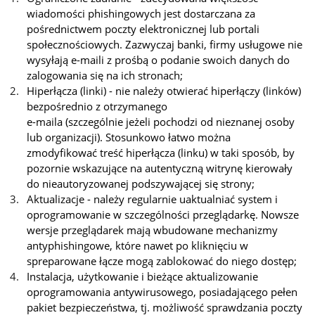
wiadomości phishingowych jest dostarczana za
pośrednictwem poczty elektronicznej lub portali
społecznościowych. Zazwyczaj banki, firmy usługowe nie
wysyłają e-maili z prośbą o podanie swoich danych do
zalogowania się na ich stronach;
Hiperłącza (linki) - nie należy otwierać hiperłączy (linków)
bezpośrednio z otrzymanego
e-maila (szczególnie jeżeli pochodzi od nieznanej osoby
lub organizacji). Stosunkowo łatwo można
zmodyfikować treść hiperłącza (linku) w taki sposób, by
pozornie wskazujące na autentyczną witrynę kierowały
do nieautoryzowanej podszywającej się strony;
Aktualizacje - należy regularnie uaktualniać system i
oprogramowanie w szczególności przeglądarkę. Nowsze
wersje przeglądarek mają wbudowane mechanizmy
antyphishingowe, które nawet po kliknięciu w
spreparowane łącze mogą zablokować do niego dostęp;
Instalacja, użytkowanie i bieżące aktualizowanie
oprogramowania antywirusowego, posiadającego pełen
pakiet bezpieczeństwa, tj. możliwość sprawdzania poczty