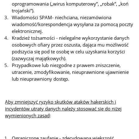
oprogramowania („wirus komputerowy”, „robak”, „koń
trojański”).
Wiadomości SPAM- niechciana, niezamówiona
wiadomość/korespondencja wysyłana za pomocą poczty
elektronicznej.
Kradzież tożsamości - nielegalne wykorzystanie danych
osobowych ofiary przez oszusta, dająca mu możliwość
podszycia się pod te osobę w celu uzyskania korzyści
(zazwyczaj majątkowych).
Przypadkowe lub niezgodne z prawem zniszczenie,
utracenie, zmodyfikowanie, nieuprawnione ujawnienie
lub nieuprawniony dostęp.
Aby zmniejszyć ryzyko skutków ataków hakerskich i
incydentów utraty danych należy stosować się do niżej
wymienionych zasad
:
Ograniczone zaufanie - zdecydowana większość