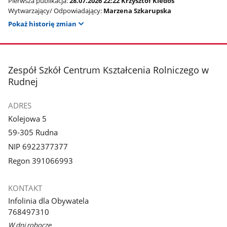
Pierwsza publikacja:
28.07.2026 22:22 Krzysztof Kiedos
Wytwarzający/ Odpowiadający:
Marzena Szkarupska
Pokaż historię zmian
stopka
Zespół Szkół Centrum Kształcenia Rolniczego w
Rudnej
ADRES
Kolejowa 5
59-305 Rudna
NIP 6922377377
Regon 391066993
KONTAKT
Infolinia dla Obywatela
768497310
W dni robocze