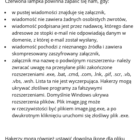
Czerwona lampka powinna zapalić się nam, gdy:
w pustej wiadomości znajduje się załącznik,
wiadomość nie zawiera żadnych osobistych zwrotów,
wiadomość podpisana jest przez nadawcę, którego dane
adresowe ze stopki e-mail nie odpowiadają danym w
domenie, z której e-mail został wysłany,
wiadomość pochodzi z nieznanego źródła i zawiera
skompresowany zaszyfrowany załącznik,
załącznik ma nazwę o podwójnym rozszerzeniu- należy
zwracać uwagę na przesyłane pliki zakończone
rozszerzeniami .exe, .bat, .cmd, .com, .lnk, .pif, .scr, .vb,
.vbs, .wsh. Lista ta nie jest wyczerpująca. Hakerzy mogą
ukrywać złośliwe programy za fałszywymi
rozszerzeniami. Domyślnie Windows ukrywa
rozszerzenia plików. Plik image.jpg może
w rzeczywistości być plikiem image.jpg.exe, a po
dwukrotnym kliknięciu uruchomi się złośliwy plik .exe.
Hakerzy mogą również ustawić dowolną ikonę dla pliku