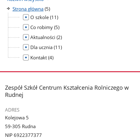
liczba
Strona główna
(5)
podstron
liczba
O szkole
(11)
podstron
liczba
Co robimy
(5)
podstron
liczba
Aktualności
(2)
podstron
liczba
Dla ucznia
(11)
podstron
liczba
Kontakt
(4)
podstron
stopka
Zespół Szkół Centrum Kształcenia Rolniczego w
Rudnej
ADRES
Kolejowa 5
59-305 Rudna
NIP 6922377377