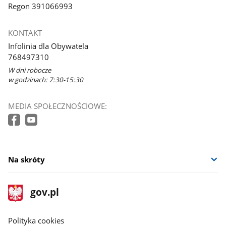
Regon 391066993
KONTAKT
Infolinia dla Obywatela
768497310
W dni robocze
w godzinach: 7:30-15:30
MEDIA SPOŁECZNOŚCIOWE:
Na skróty
stopka
Strona
gov.pl
gov.pl
główna
gov.pl
Polityka cookies