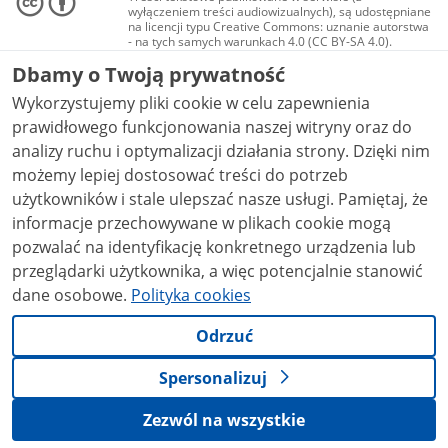
wyłączeniem treści audiowizualnych), są udostępniane
na licencji typu Creative Commons: uznanie autorstwa
- na tych samych warunkach 4.0 (CC BY-SA 4.0).
Materiały audiowizualne, w tym zdjęcia, materiały
Dbamy o Twoją prywatność
audio i wideo, są udostępniane na licencji typu
Creative Commons: uznanie autorstwa użycie
Wykorzystujemy pliki cookie w celu zapewnienia
niekomercyjne - bez utworów zależnych 4.0 (CC BY-
NC-ND 4.0), o ile nie jest to stwierdzone inaczej.
prawidłowego funkcjonowania naszej witryny oraz do
analizy ruchu i optymalizacji działania strony. Dzięki nim
możemy lepiej dostosować treści do potrzeb
użytkowników i stale ulepszać nasze usługi. Pamiętaj, że
informacje przechowywane w plikach cookie mogą
pozwalać na identyfikację konkretnego urządzenia lub
przeglądarki użytkownika, a więc potencjalnie stanowić
dane osobowe.
Polityka cookies
Odrzuć
Spersonalizuj
Zezwól na wszystkie