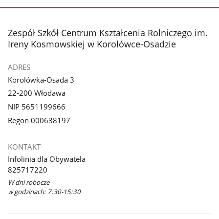
stopka
Zespół Szkół Centrum Kształcenia Rolniczego im.
Ireny Kosmowskiej w Korolówce-Osadzie
ADRES
Korolówka-Osada 3
22-200 Włodawa
NIP 5651199666
Regon 000638197
KONTAKT
Infolinia dla Obywatela
825717220
W dni robocze
w godzinach: 7:30-15:30