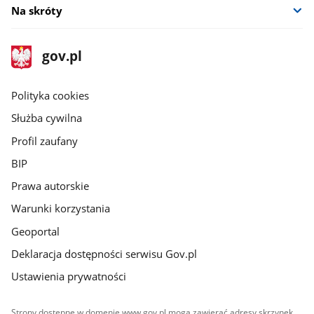
Na skróty
stopka
Strona
gov.pl
gov.pl
główna
gov.pl
Polityka cookies
Służba cywilna
Profil zaufany
BIP
Prawa autorskie
Warunki korzystania
Geoportal
Deklaracja dostępności serwisu Gov.pl
Ustawienia prywatności
Strony dostępne w domenie www.gov.pl mogą zawierać adresy skrzynek