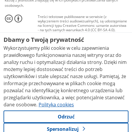
każdą z jednostek znajdują się w ich politykach przetwarzania danych
osobowych.
Treści tekstowe publikowane w serwisie (z
wyłączeniem treści audiowizualnych), są udostępniane
na licencji typu Creative Commons: uznanie autorstwa
- na tych samych warunkach 4.0 (CC BY-SA 4.0).
Materiały audiowizualne, w tym zdjęcia, materiały
Dbamy o Twoją prywatność
audio i wideo, są udostępniane na licencji typu
Creative Commons: uznanie autorstwa użycie
Wykorzystujemy pliki cookie w celu zapewnienia
niekomercyjne - bez utworów zależnych 4.0 (CC BY-
NC-ND 4.0), o ile nie jest to stwierdzone inaczej.
prawidłowego funkcjonowania naszej witryny oraz do
analizy ruchu i optymalizacji działania strony. Dzięki nim
możemy lepiej dostosować treści do potrzeb
użytkowników i stale ulepszać nasze usługi. Pamiętaj, że
informacje przechowywane w plikach cookie mogą
pozwalać na identyfikację konkretnego urządzenia lub
przeglądarki użytkownika, a więc potencjalnie stanowić
dane osobowe.
Polityka cookies
Odrzuć
Spersonalizuj