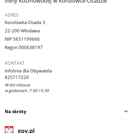
Ireny Kosmowskiej w Korolówce-Osadzie
ADRES
Korolówka-Osada 3
22-200 Włodawa
NIP 5651199666
Regon 000638197
KONTAKT
Infolinia dla Obywatela
825717220
W dni robocze
w godzinach: 7:30-15:30
Na skróty
stopka
Strona
gov.pl