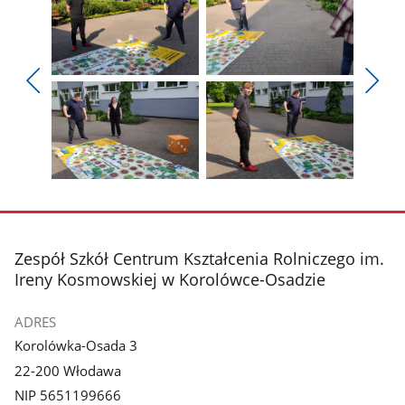
Pokaż
Pokaż
zdjęcie
zdjęcie
Pokaż
Poka
1
2
poprzednie
nest
z
z
zdjęcia
zdjęc
galerii.
galerii.
Pokaż
Pokaż
zdjęcie
zdjęcie
3
4
z
z
stopka
Zespół Szkół Centrum Kształcenia Rolniczego im.
galerii.
galerii.
Ireny Kosmowskiej w Korolówce-Osadzie
ADRES
Korolówka-Osada 3
22-200 Włodawa
NIP 5651199666