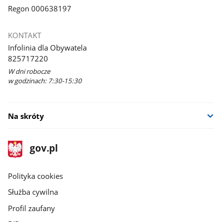
Regon 000638197
KONTAKT
Infolinia dla Obywatela
825717220
W dni robocze
w godzinach: 7:30-15:30
Na skróty
stopka
Strona
gov.pl
gov.pl
główna
gov.pl
Polityka cookies
Służba cywilna
Profil zaufany