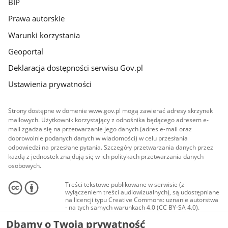
BIP
Prawa autorskie
Warunki korzystania
Geoportal
Deklaracja dostępności serwisu Gov.pl
Ustawienia prywatności
Strony dostępne w domenie www.gov.pl mogą zawierać adresy skrzynek
mailowych. Użytkownik korzystający z odnośnika będącego adresem e-
mail zgadza się na przetwarzanie jego danych (adres e-mail oraz
dobrowolnie podanych danych w wiadomości) w celu przesłania
odpowiedzi na przesłane pytania. Szczegóły przetwarzania danych przez
każdą z jednostek znajdują się w ich politykach przetwarzania danych
osobowych.
Treści tekstowe publikowane w serwisie (z
wyłączeniem treści audiowizualnych), są udostępniane
na licencji typu Creative Commons: uznanie autorstwa
- na tych samych warunkach 4.0 (CC BY-SA 4.0).
Materiały audiowizualne, w tym zdjęcia, materiały
Dbamy o Twoją prywatność
audio i wideo, są udostępniane na licencji typu