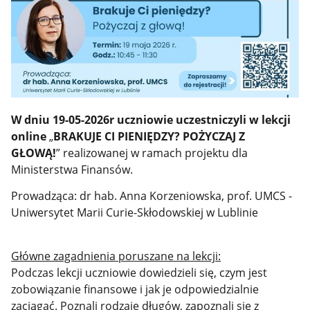
W dniu 19-05-2026r uczniowie uczestniczyli w lekcji
online
„
BRAKUJE CI PIENIĘDZY? POŻYCZAJ Z
GŁOWĄ!
”
realizowanej w ramach projektu dla
Ministerstwa Finansów.
Prowadząca: dr hab. Anna Korzeniowska, prof. UMCS -
Uniwersytet Marii Curie-Skłodowskiej w Lublinie
Główne zagadnienia poruszane na lekcji:
Podczas lekcji uczniowie dowiedzieli się, czym jest
zobowiązanie finansowe i jak je odpowiedzialnie
zaciągać. Poznali rodzaje długów, zapoznali się z