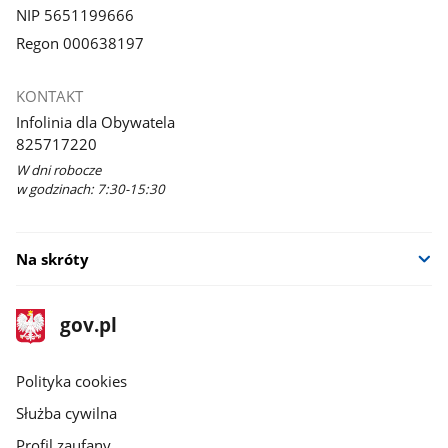
NIP 5651199666
Regon 000638197
KONTAKT
Infolinia dla Obywatela
825717220
W dni robocze
w godzinach: 7:30-15:30
Na skróty
stopka
Strona
gov.pl
gov.pl
główna
gov.pl
Polityka cookies
Służba cywilna
Profil zaufany