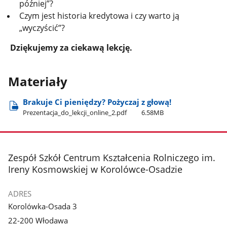
później”?
Czym jest historia kredytowa i czy warto ją
„wyczyścić”?
Dziękujemy za ciekawą lekcję.
Materiały
Brakuje Ci pieniędzy? Pożyczaj z głową!
Prezentacja​_do​_lekcji​_online​_2.pdf
6.58MB
stopka
Zespół Szkół Centrum Kształcenia Rolniczego im.
Ireny Kosmowskiej w Korolówce-Osadzie
ADRES
Korolówka-Osada 3
22-200 Włodawa